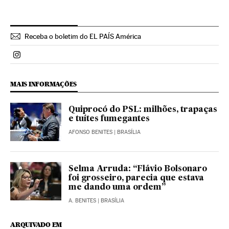
Receba o boletim do EL PAÍS América
Politica El País Brasil en Instagram
MAIS INFORMAÇÕES
Quiprocó do PSL: milhões, trapaças
e tuítes fumegantes
AFONSO BENITES
| BRASÍLIA
Selma Arruda: “Flávio Bolsonaro
foi grosseiro, parecia que estava
me dando uma ordem”
A. BENITES
| BRASÍLIA
ARQUIVADO EM