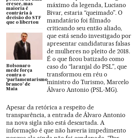
máximo da legenda, Luciano
cresce, mas
maioria é
Bivar, estaria “queimado”. O
contrária à
decisão do STF
mandatário foi filmado
que o libertou
criticando seu então aliado,
que está sendo investigado por
apresentar candidaturas falsas
de mulheres no pleito de 2018.
É o que ficou batizado como
caso do “laranjal do PSL”, que
Bolsonaro
mede força
transformou em réu o
contra o
‘parlamentarismo
ministro do Turismo, Marcelo
branco’ de
Álvaro Antonio (PSL-MG).
Maia
Apesar da retórica a respeito de
transparência, a entrada de Álvaro Antonio
na nova sigla não está descartada. A
informação é que não haveria impedimento