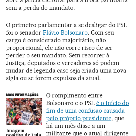
abre a janela eleitoral para a troca partidária
sem a perda do mandato.
O primeiro parlamentar a se desligar do PSL
foi o senador
Flávio Bolsonaro
. Com seu
cargo é considerado majoritário, não
proporcional, ele não corre risco de ser
perder o seu mandato. Sem recorrer à
Justiça, deputados e vereadores só podem
mudar de legenda caso seja criada uma nova
sigla ou se forem expulsos da atual.
O rompimento entre
MAIS INFORMAÇÕES
Bolsonaro e o PSL
é o início do
fim de uma confusão causada
pelo próprio presidente
, que
há um mês disse a um
Imagem
militante que o atual dirigente
positiva de Lula