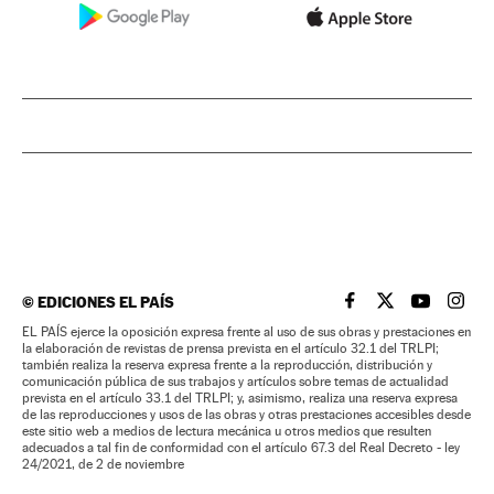
©
EDICIONES EL PAÍS
EL PAÍS BRASIL EN
EL PAÍS BRASI
EL PAÍS B
EL PA
EL PAÍS ejerce la oposición expresa frente al uso de sus obras y prestaciones en
la elaboración de revistas de prensa prevista en el artículo 32.1 del TRLPI;
también realiza la reserva expresa frente a la reproducción, distribución y
comunicación pública de sus trabajos y artículos sobre temas de actualidad
prevista en el artículo 33.1 del TRLPI; y, asimismo, realiza una reserva expresa
de las reproducciones y usos de las obras y otras prestaciones accesibles desde
este sitio web a medios de lectura mecánica u otros medios que resulten
adecuados a tal fin de conformidad con el artículo 67.3 del Real Decreto - ley
24/2021, de 2 de noviembre