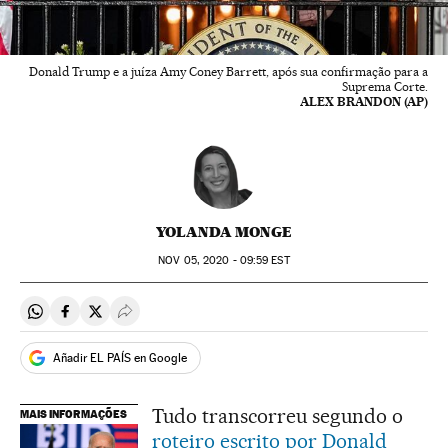
Donald Trump e a juíza Amy Coney Barrett, após sua confirmação para a
Suprema Corte.
ALEX BRANDON (AP)
YOLANDA MONGE
NOV
05, 2020 - 09:59
EST
Compartir en Whatsapp
Compartir en Facebook
Compartir en Twitter
Desplegar Redes Sociales
Añadir EL PAÍS en Google
Tudo transcorreu segundo o
MAIS INFORMAÇÕES
roteiro escrito por Donald