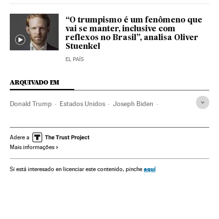
“O trumpismo é um fenômeno que
vai se manter, inclusive com
reflexos no Brasil”, analisa Oliver
Stuenkel
EL PAÍS
ARQUIVADO EM
Donald Trump
Estados Unidos
Joseph Biden
Kamala Harris
Mike Pence
Casa Branca
Eleições EUA
América
Eleições EUA 2020
Tribunal Supremo
Adere a
Mais informações
Justiça
Ruth Bader Ginsburg
aquí
Si está interesado en licenciar este contenido, pinche