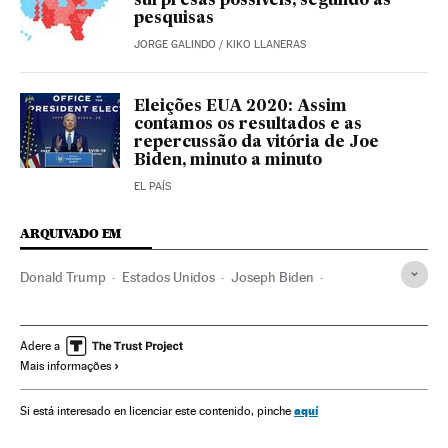
surpresas possíveis, segundo as
pesquisas
JORGE GALINDO
/
KIKO LLANERAS
Eleições EUA 2020: Assim
contamos os resultados e as
repercussão da vitória de Joe
Biden, minuto a minuto
EL PAÍS
ARQUIVADO EM
Donald Trump
Estados Unidos
Joseph Biden
Kamala Harris
Mike Pence
Casa Branca
Eleições EUA
América
Eleições EUA 2020
Flórida
Adere a
Mais informações
aquí
Si está interesado en licenciar este contenido, pinche