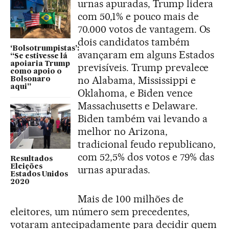
urnas apuradas, Trump lidera
com 50,1% e pouco mais de
70.000 votos de vantagem. Os
dois candidatos também
‘Bolsotrumpistas’:
avançaram em alguns Estados
“Se estivesse lá
apoiaria Trump
previsíveis. Trump prevalece
como apoio o
no Alabama, Mississippi e
Bolsonaro
aqui”
Oklahoma, e Biden vence
Massachusetts e Delaware.
Biden também vai levando a
melhor no Arizona,
tradicional feudo republicano,
com 52,5% dos votos e 79% das
Resultados
Eleições
urnas apuradas.
Estados Unidos
2020
Mais de 100 milhões de
eleitores, um número sem precedentes,
votaram antecipadamente para decidir quem