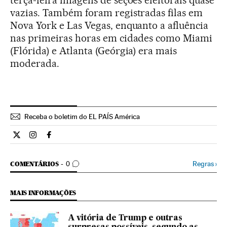
vazias. Também foram registradas filas em
Nova York e Las Vegas, enquanto a afluência
nas primeiras horas em cidades como Miami
(Flórida) e Atlanta (Geórgia) era mais
moderada.
Receba o boletim do EL PAÍS América
Internacional El País Brasil en Twitter
Internacional El País Brasil en Instagram
Internacional El País Brasil en Facebook
COMENTÁRIOS
Regras
›
COMENTÁRIOS
0
MAIS INFORMAÇÕES
A vitória de Trump e outras