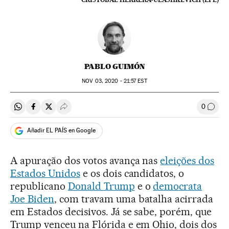
PABLO GUIMÓN
NOV
03, 2020 - 21:57
EST
0
Compartir en Whatsapp
Compartir en Facebook
Compartir en Twitter
Desplegar Redes Sociales
Comen
Añadir EL PAÍS en Google
A apuração dos votos avança nas
eleições dos
Estados Unidos
e os dois candidatos, o
republicano
Donald Trump
e o
democrata
Joe Biden
, com travam uma batalha acirrada
em Estados decisivos. Já se sabe, porém, que
Trump venceu na Flórida e em Ohio, dois dos