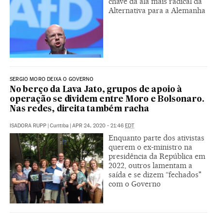
chave da ala mais radical da
Alternativa para a Alemanha
SERGIO MORO DEIXA O GOVERNO
No berço da Lava Jato, grupos de apoio à
operação se dividem entre Moro e Bolsonaro.
Nas redes, direita também racha
ISADORA RUPP
|
Curitiba
|
APR 24, 2020 - 21:46
EDT
Enquanto parte dos ativistas
querem o ex-ministro na
presidência da República em
2022, outros lamentam a
saída e se dizem “fechados"
com o Governo