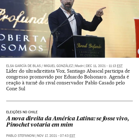
ELSA GARCÍA DE BLAS
/
MIGUEL GONZÁLEZ
|
Madri
|
DEC 11, 2021 - 11:13
EST
Líder do ultradireitista Vox, Santiago Abascal participa de
congresso promovido por Eduardo Bolsonaro. Agenda é
reação à turnê do rival conservador Pablo Casado pelo
Cone Sul
ELEIÇÕES NO CHILE
A nova direita da América Latina: se fosse vivo,
Pinochet votaria em mim
PABLO STEFANONI
|
NOV 17, 2021 - 07:43
EST