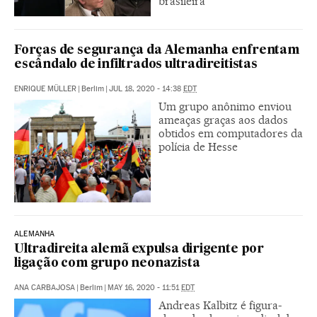
brasileira
Forças de segurança da Alemanha enfrentam
escândalo de infiltrados ultradireitistas
ENRIQUE MÜLLER
|
Berlim
|
JUL 18, 2020 - 14:38
EDT
Um grupo anônimo enviou
ameaças graças aos dados
obtidos em computadores da
polícia de Hesse
ALEMANHA
Ultradireita alemã expulsa dirigente por
ligação com grupo neonazista
ANA CARBAJOSA
|
Berlim
|
MAY 16, 2020 - 11:51
EDT
Andreas Kalbitz é figura-