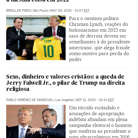
a mesma coisa em 2022”
BREILLER PIRES
|
São Paulo
|
NOV 06, 2020 - 21:07
EST
Para o cientista político
Christian Lynch, reações do
bolsonarismo em 2022 em
caso de derrota devem ser
semelhantes à do presidente
americano, que alega fraude
como motivo para perda do
poder
Sexo, dinheiro e valores cristãos: a queda de
Jerry Falwell Jr., o pilar de Trump na direita
religiosa
PABLO XIMÉNEZ DE SANDOVAL
|
Los Angeles
|
SEP 12, 2020 - 10:41
EDT
Um tórrido escândalo e
acusações de apropriação
indébita afundam em plena
campanha eleitoral o homem
que conferiu ao presidente o
voto ultrarreligioso em 2016