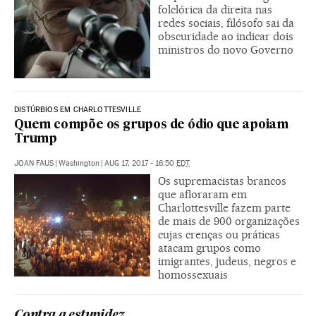
folclórica da direita nas
redes sociais, filósofo sai da
obscuridade ao indicar dois
ministros do novo Governo
DISTÚRBIOS EM CHARLOTTESVILLE
Quem compõe os grupos de ódio que apoiam
Trump
JOAN FAUS
|
Washington
|
AUG 17, 2017 - 16:50
EDT
Os supremacistas brancos
que afloraram em
Charlottesville fazem parte
de mais de 900 organizações
cujas crenças ou práticas
atacam grupos como
imigrantes, judeus, negros e
homossexuais
Contra a estupidez