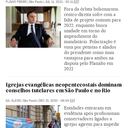
FLÁVIO FREIRE
|
São Paulo
|
JUL 11, 2021 - 20:11
EDT
Fora da órbita bolsonarista,
centro-direita sofre com a
falta de projeto comum para
2022, enquanto busca
unidade em torno do
impeachment do
mandatário. Polarização é
vista por petistas e aliados
do presidente como mais
vantajosa para ambos na
disputa pelo Planalto em
2022
Igrejas evangélicas neopentecostais dominam
conselhos tutelares em São Paulo e no Rio
GIL ALESSI
|
São Paulo
|
DEC 15, 2020 - 08:40
EST
Entidades entraram em
evidência após profissionais
conservadores ligados a
igrejas agirem para impedir