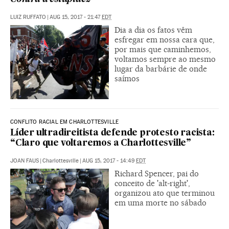
LUIZ RUFFATO
|
AUG 15, 2017 - 21:47
EDT
Dia a dia os fatos vêm
esfregar em nossa cara que,
por mais que caminhemos,
voltamos sempre ao mesmo
lugar da barbárie de onde
saímos
CONFLITO RACIAL EM CHARLOTTESVILLE
Líder ultradireitista defende protesto racista:
“Claro que voltaremos a Charlottesville”
JOAN FAUS
|
Charlottesville
|
AUG 15, 2017 - 14:49
EDT
Richard Spencer, pai do
conceito de 'alt-right',
organizou ato que terminou
em uma morte no sábado