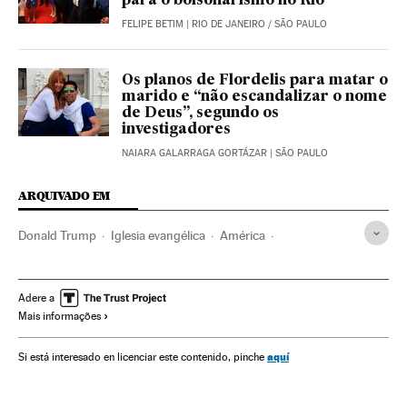
para o bolsonarismo no Rio
FELIPE BETIM
| RIO DE JANEIRO / SÃO PAULO
Os planos de Flordelis para matar o
marido e “não escandalizar o nome
de Deus”, segundo os
investigadores
NAIARA GALARRAGA GORTÁZAR
| SÃO PAULO
ARQUIVADO EM
Donald Trump
Iglesia evangélica
América
Latinoamérica
Estados Unidos
Derecha alternativa
Religión
Elecciones EE UU 2020
Elecciones EE.UU.
Adere a
Mais informações
Política
Escándalos políticos
Relaciones sexuales
aquí
Si está interesado en licenciar este contenido, pinche