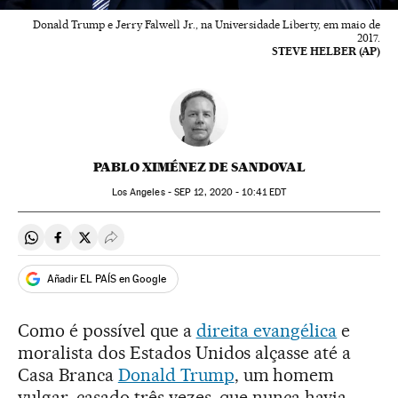
Donald Trump e Jerry Falwell Jr., na Universidade Liberty, em maio de
2017.
STEVE HELBER (AP)
PABLO XIMÉNEZ DE SANDOVAL
Los Angeles -
SEP
12, 2020 - 10:41
EDT
Compartir en Whatsapp
Compartir en Facebook
Compartir en Twitter
Desplegar Redes Sociales
Añadir EL PAÍS en Google
Como é possível que a
direita evangélica
e
moralista dos Estados Unidos alçasse até a
Casa Branca
Donald Trump
, um homem
vulgar, casado três vezes, que nunca havia