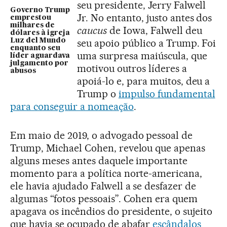
seu presidente, Jerry Falwell
Governo Trump
Jr. No entanto, justo antes dos
emprestou
milhares de
caucus
de Iowa, Falwell deu
dólares à igreja
Luz del Mundo
seu apoio público a Trump. Foi
enquanto seu
uma surpresa maiúscula, que
líder aguardava
julgamento por
motivou outros líderes a
abusos
apoiá-lo e, para muitos, deu a
Trump o
impulso fundamental
para conseguir a nomeação
.
Em maio de 2019, o advogado pessoal de
Trump, Michael Cohen, revelou que apenas
alguns meses antes daquele importante
momento para a política norte-americana,
ele havia ajudado Falwell a se desfazer de
algumas “fotos pessoais”. Cohen era quem
apagava os incêndios do presidente, o sujeito
que havia se ocupado de abafar
escândalos