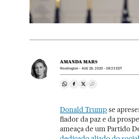
AMANDA MARS
Washington -
AUG
28, 2020 - 09:23
EDT
Compartir en Whatsapp
Compartir en Facebook
Compartir en Twitter
Desplegar Redes Soci
Donald Trump
se aprese
fiador da paz e da prosp
ameaça de um Partido D
dedicado aliado do social