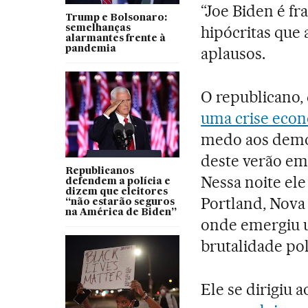
“Joe Biden é fr
Trump e Bolsonaro:
hipócritas que 
semelhanças
alarmantes frente à
pandemia
aplausos.
O republicano, 
uma crise econ
medo aos democ
deste verão em
Republicanos
Nessa noite ele
defendem a polícia e
dizem que eleitores
Portland, Nova
“não estarão seguros
na América de Biden”
onde emergiu u
brutalidade poli
Ele se dirigiu