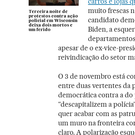
carros e lojas
muito frescas n
Terceira noite de
protestos contra ação
candidato demo
policial em Wisconsin
deixa dois mortos e
Biden, a esquer
um ferido
departamentos 
apesar de o ex-vice-pres
reivindicação do setor m
O 3 de novembro está co
entre duas vertentes da 
democrática contra a do 
“descapitalizem a polícia”
quer acabar com as patru
um muro na fronteira com
claro. A polarização esq