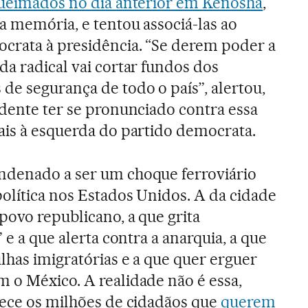
 queimados no dia anterior em Kenosha
,
a memória, e tentou associá-las ao
crata à presidência. “Se derem poder a
da radical vai cortar fundos dos
de segurança de todo o país”, alertou,
idente ter se pronunciado contra essa
ais à esquerda do partido democrata.
ndenado a ser um choque ferroviário
política nos Estados Unidos. A da cidade
povo republicano, a que grita
 e a que alerta contra a anarquia, a que
lhas imigratórias e a que quer erguer
 o México. A realidade não é essa,
uece os milhões de cidadãos que
querem