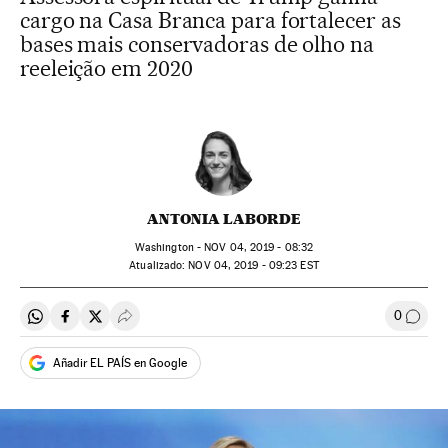
cargo na Casa Branca para fortalecer as
bases mais conservadoras de olho na
reeleição em 2020
ANTONIA LABORDE
Washington -
NOV
04, 2019 - 08:32
atualizado:
NOV
04, 2019 - 09:23
EST
0
Compartir en Whatsapp
Compartir en Facebook
Compartir en Twitter
Desplegar Redes Sociales
Comen
Añadir EL PAÍS en Google