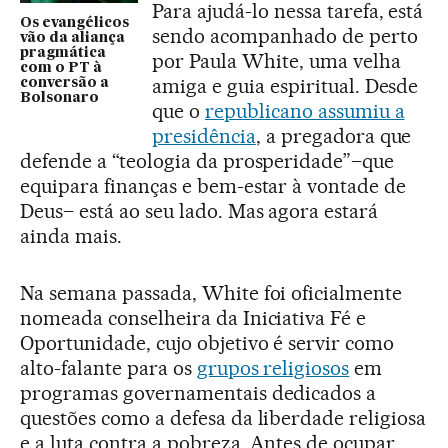
Para ajudá-lo nessa tarefa, está
Os evangélicos
sendo acompanhado de perto
vão da aliança
pragmática
por Paula White, uma velha
com o PT à
amiga e guia espiritual. Desde
conversão a
Bolsonaro
que o
republicano assumiu a
presidência
, a pregadora que
defende a “teologia da prosperidade”–que
equipara finanças e bem-estar à vontade de
Deus– está ao seu lado. Mas agora estará
ainda mais.
Na semana passada, White foi oficialmente
nomeada conselheira da Iniciativa Fé e
Oportunidade, cujo objetivo é servir como
alto-falante para os
grupos religiosos
em
programas governamentais dedicados a
questões como a defesa da liberdade religiosa
e a luta contra a pobreza. Antes de ocupar