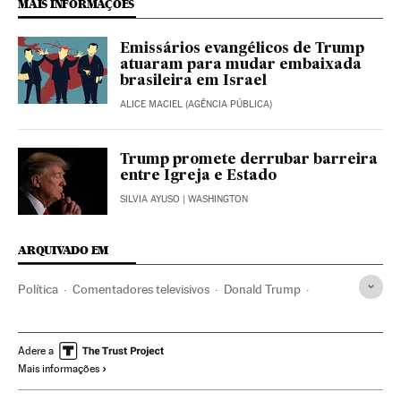
MAIS INFORMAÇÕES
Emissários evangélicos de Trump
atuaram para mudar embaixada
brasileira em Israel
ALICE MACIEL (AGÊNCIA PÚBLICA)
Trump promete derrubar barreira
entre Igreja e Estado
SILVIA AYUSO
| WASHINGTON
ARQUIVADO EM
Política
Comentadores televisivos
Donald Trump
Igreja evangélica
Protestantismo
Estados Unidos
América do Norte
Cristianismo
América
Religião
Adere a
Mais informações