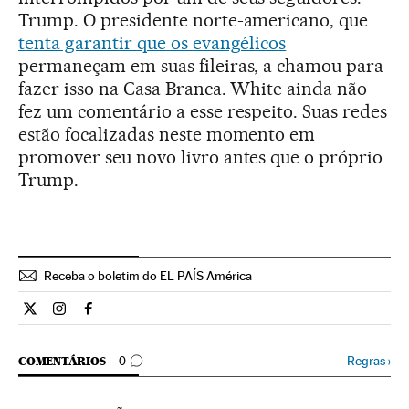
Trump. O presidente norte-americano, que
tenta garantir que os evangélicos
permaneçam em suas fileiras, a chamou para
fazer isso na Casa Branca. White ainda não
fez um comentário a esse respeito. Suas redes
estão focalizadas neste momento em
promover seu novo livro antes que o próprio
Trump.
Receba o boletim do EL PAÍS América
Internacional El País Brasil en Twitter
Internacional El País Brasil en Instagram
Internacional El País Brasil en Facebook
COMENTÁRIOS
Regras
›
COMENTÁRIOS
0