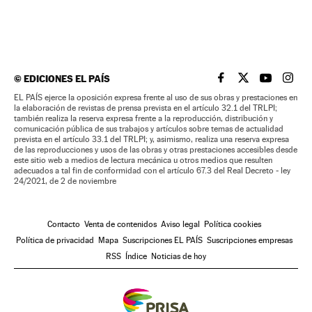
©
EDICIONES EL PAÍS
EL PAÍS BRASIL EN
EL PAÍS BRASI
EL PAÍS B
EL PA
EL PAÍS ejerce la oposición expresa frente al uso de sus obras y prestaciones en
la elaboración de revistas de prensa prevista en el artículo 32.1 del TRLPI;
también realiza la reserva expresa frente a la reproducción, distribución y
comunicación pública de sus trabajos y artículos sobre temas de actualidad
prevista en el artículo 33.1 del TRLPI; y, asimismo, realiza una reserva expresa
de las reproducciones y usos de las obras y otras prestaciones accesibles desde
este sitio web a medios de lectura mecánica u otros medios que resulten
adecuados a tal fin de conformidad con el artículo 67.3 del Real Decreto - ley
24/2021, de 2 de noviembre
Contacto
Venta de contenidos
Aviso legal
Política cookies
Política de privacidad
Mapa
Suscripciones EL PAÍS
Suscripciones empresas
RSS
Índice
Noticias de hoy