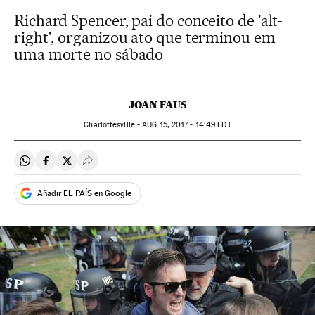
Richard Spencer, pai do conceito de 'alt-
right', organizou ato que terminou em
uma morte no sábado
JOAN FAUS
Charlottesville -
AUG
15, 2017 - 14:49
EDT
Compartir en Whatsapp
Compartir en Facebook
Compartir en Twitter
Desplegar Redes Sociales
Añadir EL PAÍS en Google