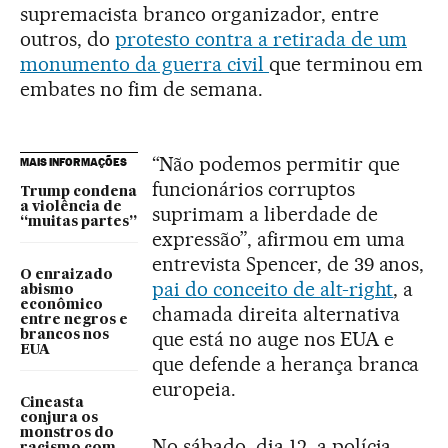
supremacista branco organizador, entre
outros, do
protesto contra a retirada de um
monumento da guerra civil
que terminou em
embates no fim de semana.
“Não podemos permitir que
MAIS INFORMAÇÕES
funcionários corruptos
Trump condena
a violência de
suprimam a liberdade de
“muitas partes”
expressão”, afirmou em uma
entrevista Spencer, de 39 anos,
O enraizado
pai do conceito de alt-right
, a
abismo
econômico
chamada direita alternativa
entre negros e
que está no auge nos EUA e
brancos nos
EUA
que defende a herança branca
europeia.
Cineasta
conjura os
monstros do
No sábado, dia 12, a polícia
racismo com