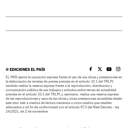
©
EDICIONES EL PAÍS
EL PAÍS BRASIL EN
EL PAÍS BRASI
EL PAÍS B
EL PA
EL PAÍS ejerce la oposición expresa frente al uso de sus obras y prestaciones en
la elaboración de revistas de prensa prevista en el artículo 32.1 del TRLPI;
también realiza la reserva expresa frente a la reproducción, distribución y
comunicación pública de sus trabajos y artículos sobre temas de actualidad
prevista en el artículo 33.1 del TRLPI; y, asimismo, realiza una reserva expresa
de las reproducciones y usos de las obras y otras prestaciones accesibles desde
este sitio web a medios de lectura mecánica u otros medios que resulten
adecuados a tal fin de conformidad con el artículo 67.3 del Real Decreto - ley
24/2021, de 2 de noviembre