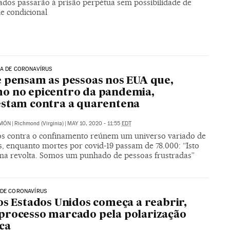
dos passarão à prisão perpétua sem possibilidade de
e condicional
IA DE CORONAVÍRUS
 pensam as pessoas nos EUA que,
o no epicentro da pandemia,
stam contra a quarentena
IMÓN
|
Richmond (Virginia)
|
MAY 10, 2020 - 11:55
EDT
os contra o confinamento reúnem um universo variado de
s, enquanto mortes por covid-19 passam de 78.000: “Isto
ma revolta. Somos um punhado de pessoas frustradas”
 DE CORONAVÍRUS
os Estados Unidos começa a reabrir,
rocesso marcado pela polarização
ica