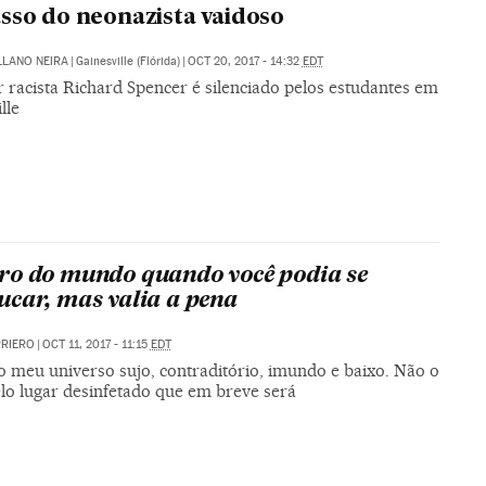
sso do neonazista vaidoso
LLANO NEIRA
|
Gainesville (Flórida)
|
OCT 20, 2017 - 14:32
EDT
 racista Richard Spencer é silenciado pelos estudantes em
lle
o do mundo quando você podia se
car, mas valia a pena
RRIERO
|
OCT 11, 2017 - 11:15
EDT
o meu universo sujo, contraditório, imundo e baixo. Não o
elo lugar desinfetado que em breve será