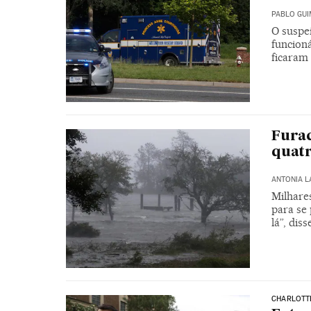
PABLO GU
O suspe
funcion
ficaram 
Furac
quatr
ANTONIA 
Milhares
para se 
lá”, di
CHARLOTT