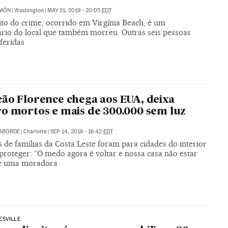
IMÓN
|
Washington
|
MAY 31, 2019 - 20:05
EDT
ito do crime, ocorrido em Virgínia Beach, é um
ário do local que também morreu. Outras seis pessoas
feridas
ão Florence chega aos EUA, deixa
o mortos e mais de 300.000 sem luz
LABORDE
|
Charlotte
|
SEP 14, 2018 - 16:42
EDT
 de famílias da Costa Leste foram para cidades do interior
proteger: “O medo agora é voltar e nossa casa não estar
sse uma moradora
ESVILLE