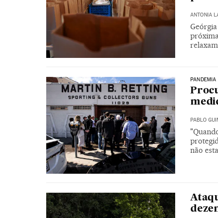
ANTONIA 
Geórgia 
próxima
relaxam 
PANDEMIA
Procu
medi
PABLO GU
"Quando
protegi
não est
Ataqu
dezen