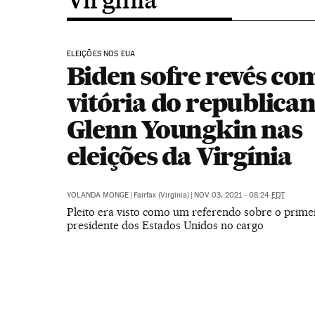
ELEIÇÕES NOS EUA
Biden sofre revés co
vitória do republica
Glenn Youngkin nas
eleições da Virgínia
YOLANDA MONGE
|
Fairfax (Virgínia)
|
NOV 03, 2021 - 08:24
EDT
Pleito era visto como um referendo sobre o prime
presidente dos Estados Unidos no cargo