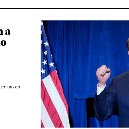
m a
no
iro ano do