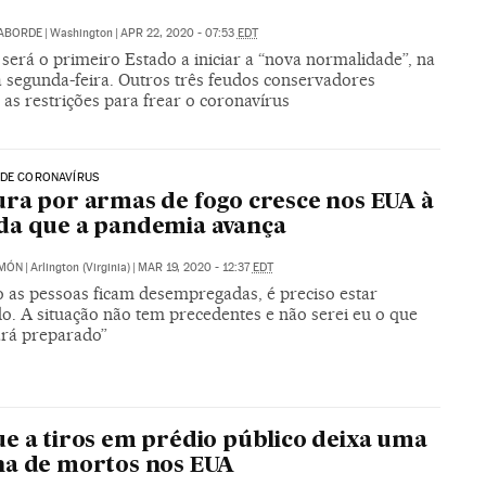
LABORDE
|
Washington
|
APR 22, 2020 - 07:53
EDT
será o primeiro Estado a iniciar a “nova normalidade”, na
 segunda-feira. Outros três feudos conservadores
as restrições para frear o coronavírus
 DE CORONAVÍRUS
ra por armas de fogo cresce nos EUA à
da que a pandemia avança
IMÓN
|
Arlington (Virginia)
|
MAR 19, 2020 - 12:37
EDT
 as pessoas ficam desempregadas, é preciso estar
do. A situação não tem precedentes e não serei eu o que
ará preparado”
e a tiros em prédio público deixa uma
a de mortos nos EUA