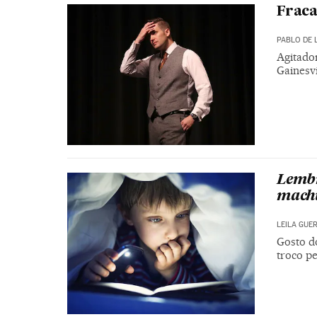
Fraca
PABLO DE 
Agitador
Gainesvi
Lembr
machu
LEILA GUE
Gosto d
troco p