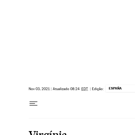
Pular para o conteúdo
ESPAÑA
Nov 03, 2021
|
Atualizado 08:24
EDT
|
Edição:
Virgínia