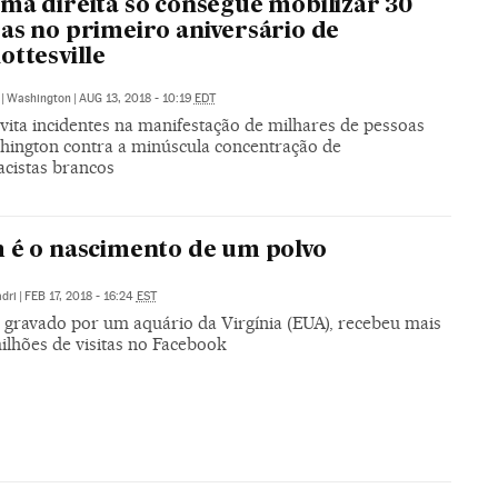
ma direita só consegue mobilizar 30
as no primeiro aniversário de
ottesville
|
Washington
|
AUG 13, 2018 - 10:19
EDT
evita incidentes na manifestação de milhares de pessoas
ington contra a minúscula concentração de
cistas brancos
 é o nascimento de um polvo
dri
|
FEB 17, 2018 - 16:24
EST
, gravado por um aquário da Virgínia (EUA), recebeu mais
ilhões de visitas no Facebook