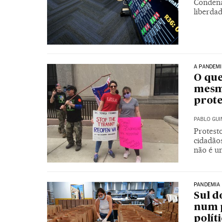
Condena
liberdad
A PANDEM
O que
mesm
prote
PABLO GU
Protest
cidadão
não é u
PANDEMIA
Sul d
num p
polít