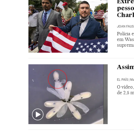
Extre
pesso
Charl
JOAN FAUS
Polícia 
em Wash
suprema
Assim
EL PAÍS
|
Ma
O vídeo
de 2,5 m