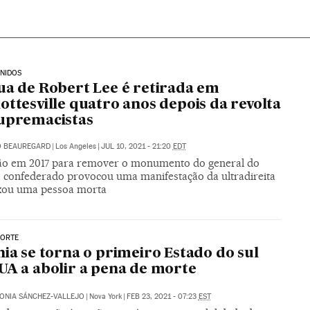
NIDOS
ua de Robert Lee é retirada em
ottesville quatro anos depois da revolta
upremacistas
O BEAUREGARD
|
Los Angeles
|
JUL 10, 2021 - 21:20
EDT
ão em 2017 para remover o monumento do general do
o confederado provocou uma manifestação da ultradireita
xou uma pessoa morta
MORTE
nia se torna o primeiro Estado do sul
UA a abolir a pena de morte
ONIA SÁNCHEZ-VALLEJO
|
Nova York
|
FEB 23, 2021 - 07:23
EST