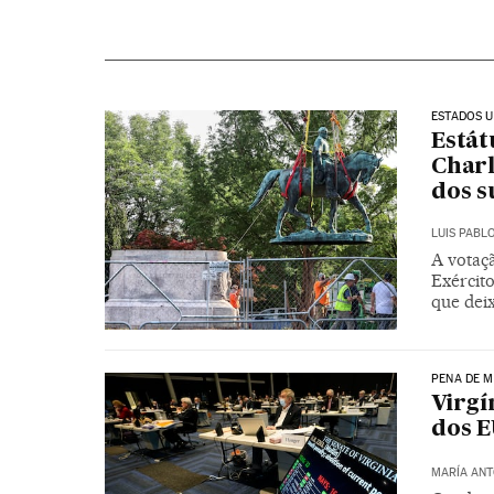
ESTADOS U
Estát
Charl
dos s
LUIS PABL
A votaç
Exércit
que dei
PENA DE 
Virgí
dos E
MARÍA ANT