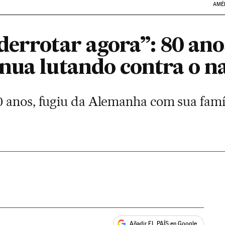
AMÉ
errotar agora”: 80 anos
nua lutando contra o n
 anos, fugiu da Alemanha com sua famí
Añadir EL PAÍS en Google