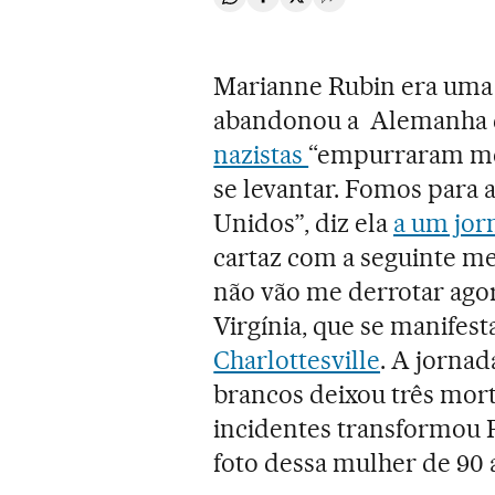
Compartir en Whatsapp
Compartir en Facebook
Compartir en Twitter
Desplegar Redes Soci
Marianne Rubin era uma 
abandonou a Alemanha co
nazistas
“empurraram meu
se levantar. Fomos para a 
Unidos”, diz ela
a um jor
cartaz com a seguinte me
não vão me derrotar agora
Virgínia, que se manifes
Charlottesville
. A jornad
brancos deixou três mort
incidentes transformou 
foto dessa mulher de 90 a