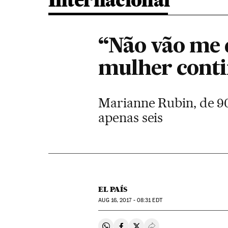
Internacional
“Não vão me d
mulher conti
Marianne Rubin, de 90
apenas seis
EL PAÍS
AUG
16, 2017 - 08:31
EDT