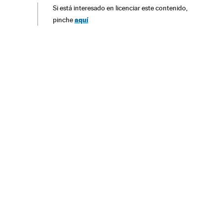
Si está interesado en licenciar este contenido,
rica do Norte
Violência
Discriminação
aquí
pinche
Preconceitos
Conflitos
Delitos
Problemas sociais