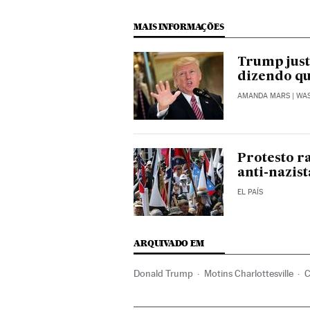
MAIS INFORMAÇÕES
Trump just
dizendo qu
AMANDA MARS
| WA
Protesto ra
anti-nazist
EL PAÍS
ARQUIVADO EM
Donald Trump
Motins Charlottesville
C
Violência racial
Nazismo
Estados Unid