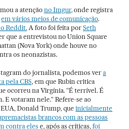
mou a atenção
no Imgur
, onde registra
e
em vários meios de comunicação
.
do Reddit.
A foto foi feita por
Seth
er que a entrevistou no Union Square
attan (Nova York) onde houve no
tra os neonazistas.
stagram do jornalista, podemos ver
a
ta pela CBS
, em que Rubin critica
 ocorreu na Virgínia. “É terrível. É
. E votaram nele.” Refere-se ao
s EUA, Donald Trump, que
inicialmente
upremacistas brancos com as pessoas
m contra eles
e, após as críticas,
foi