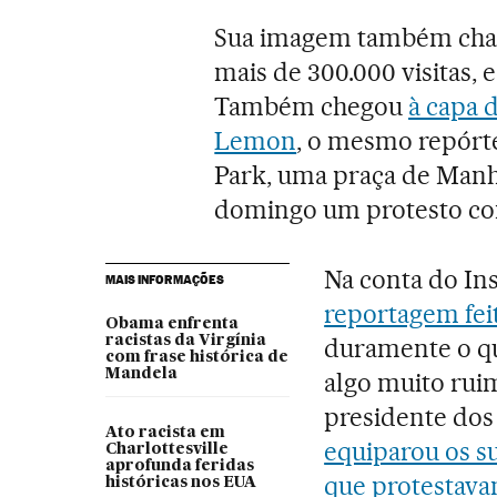
Sua imagem também cha
mais de 300.000 visitas, 
Também chegou
à capa 
Lemon
, o mesmo repórt
Park, uma praça de Manh
domingo um protesto con
Na conta do In
MAIS INFORMAÇÕES
reportagem fei
Obama enfrenta
racistas da Virgínia
duramente o que
com frase histórica de
Mandela
algo muito ruim
presidente do
Ato racista em
equiparou os s
Charlottesville
aprofunda feridas
que protestava
históricas nos EUA