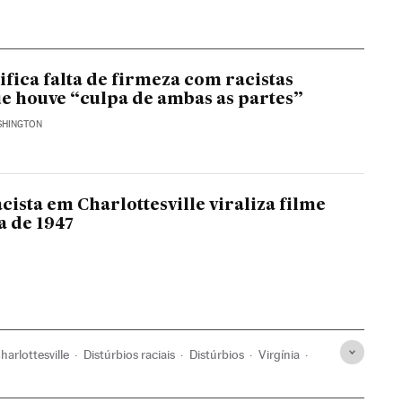
ifica falta de firmeza com racistas
e houve “culpa de ambas as partes”
SHINGTON
cista em Charlottesville viraliza filme
a de 1947
harlottesville
Distúrbios raciais
Distúrbios
Virgínia
os
Conflitos raciais
Ultradireita