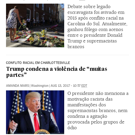
Debate sobre legado
escravagista foi avivado em
2015 após conflito racial na
Carolina do Sul. Atualmente,
ganhou fôlego com acenos
entre o presidente Donald
Trump e supremacistas
brancos
CONFLITO RACIAL EM CHARLOTTESVILLE
Trump condena a violência de “muitas
partes”
AMANDA MARS
|
Washington
|
AUG 13, 2017 - 10:57
EDT
O presidente não menciona a
motivação racista das
manifestações dos
supremacistas brancos, nem
condena a agitação
provocada pelos grupos de
ódio