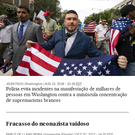
JOAN FAUS
|
Washington
|
AUG 13, 2018 - 10:19
EDT
Polícia evita incidentes na manifestação de milhares de
pessoas em Washington contra a minúscula concentração
de supremacistas brancos
Fracasso do neonazista vaidoso
PABLO DE LLANO NEIRA
|
Gainesville (Flórida)
|
OCT 20, 2017 - 14:32
EDT