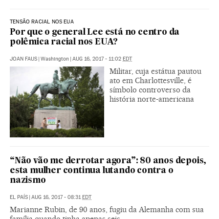
TENSÃO RACIAL NOS EUA
Por que o general Lee está no centro da
polêmica racial nos EUA?
JOAN FAUS
|
Washington
|
AUG 16, 2017 - 11:02
EDT
Militar, cuja estátua pautou
ato em Charlottesville, é
símbolo controverso da
história norte-americana
“Não vão me derrotar agora”: 80 anos depois,
esta mulher continua lutando contra o
nazismo
EL PAÍS
|
AUG 16, 2017 - 08:31
EDT
Marianne Rubin, de 90 anos, fugiu da Alemanha com sua
família quando tinha apenas seis