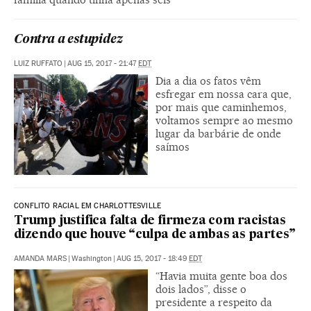
Contra a estupidez
LUIZ RUFFATO
|
AUG 15, 2017 - 21:47
EDT
Dia a dia os fatos vêm
esfregar em nossa cara que,
por mais que caminhemos,
voltamos sempre ao mesmo
lugar da barbárie de onde
saímos
CONFLITO RACIAL EM CHARLOTTESVILLE
Trump justifica falta de firmeza com racistas
dizendo que houve “culpa de ambas as partes”
AMANDA MARS
|
Washington
|
AUG 15, 2017 - 18:49
EDT
“Havia muita gente boa dos
dois lados”, disse o
presidente a respeito da