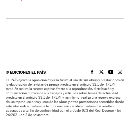
©
EDICIONES EL PAÍS
EL PAÍS BRASIL EN
EL PAÍS BRASI
EL PAÍS B
EL PA
EL PAÍS ejerce la oposición expresa frente al uso de sus obras y prestaciones en
la elaboración de revistas de prensa prevista en el artículo 32.1 del TRLPI;
también realiza la reserva expresa frente a la reproducción, distribución y
comunicación pública de sus trabajos y artículos sobre temas de actualidad
prevista en el artículo 33.1 del TRLPI; y, asimismo, realiza una reserva expresa
de las reproducciones y usos de las obras y otras prestaciones accesibles desde
este sitio web a medios de lectura mecánica u otros medios que resulten
adecuados a tal fin de conformidad con el artículo 67.3 del Real Decreto - ley
24/2021, de 2 de noviembre