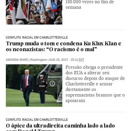
130.000 vezes no fim de
semana
CONFLITO RACIAL EM CHARLOTTESVILLE
Trump muda o tom e condena Ku Klux Klan e
os neonazistas: “O racismo é o mal”
AMANDA MARS
|
Washington
|
AUG 15, 2017 - 15:11
EDT
Pressão obriga o presidente
dos EUA a alterar seu
discurso depois do ataque de
Charlottesville e acusar
diretamente os
supremacistas brancos que o
apoiaram
CONFLITO RACIAL EM CHARLOTTESVILLE
O ápice da ultradireita caminha lado a lado