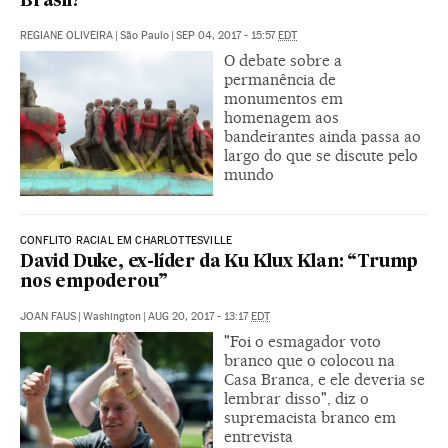
Brasil?
REGIANE OLIVEIRA
|
São Paulo
|
SEP 04, 2017 - 15:57
EDT
O debate sobre a
permanência de
monumentos em
homenagem aos
bandeirantes ainda passa ao
largo do que se discute pelo
mundo
CONFLITO RACIAL EM CHARLOTTESVILLE
David Duke, ex-líder da Ku Klux Klan: “Trump
nos empoderou”
JOAN FAUS
|
Washington
|
AUG 20, 2017 - 13:17
EDT
"Foi o esmagador voto
branco que o colocou na
Casa Branca, e ele deveria se
lembrar disso", diz o
supremacista branco em
entrevista