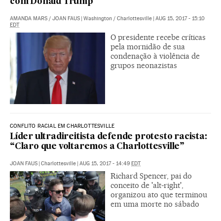
com Donald Trump
AMANDA MARS
/
JOAN FAUS
|
Washington / Charlottesville
|
AUG 15, 2017 - 15:10
EDT
O presidente recebe críticas
pela mornidão de sua
condenação à violência de
grupos neonazistas
CONFLITO RACIAL EM CHARLOTTESVILLE
Líder ultradireitista defende protesto racista:
“Claro que voltaremos a Charlottesville”
JOAN FAUS
|
Charlottesville
|
AUG 15, 2017 - 14:49
EDT
Richard Spencer, pai do
conceito de 'alt-right',
organizou ato que terminou
em uma morte no sábado