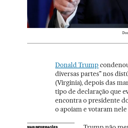
Don
Donald Trump
condenou,
diversas partes" nos dis
(Virginia), depois das m
tipo de declaração que e
encontra o presidente d
o apoiam e votaram nele 
Trump não men
MAIS INFORMAÇÕES