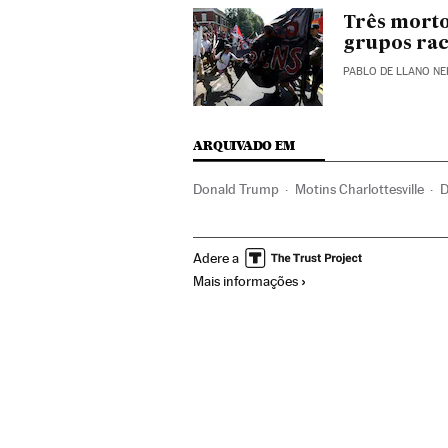
Três morto
grupos rac
PABLO DE LLANO NE
ARQUIVADO EM
Donald Trump
Motins Charlottesville
D
Violência racial
Conflitos raciais
Estad
Adere a
Acontecimentos
Delitos ódio
Discrim
Mais informações
Problemas sociais
Justiça
Sociedade