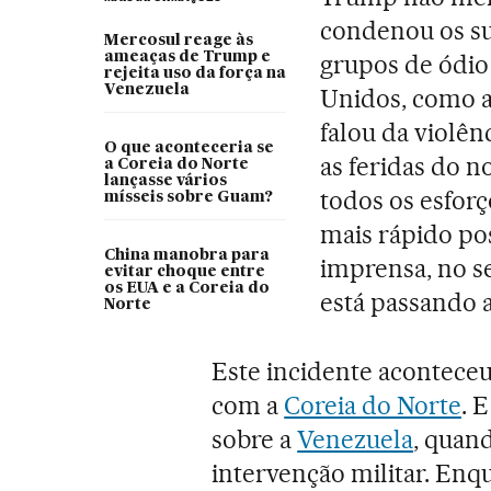
condenou os su
Mercosul reage às
ameaças de Trump e
grupos de ódio
rejeita uso da força na
Venezuela
Unidos, como 
falou da violên
O que aconteceria se
as feridas do n
a Coreia do Norte
lançasse vários
todos os esforç
mísseis sobre Guam?
mais rápido pos
China manobra para
imprensa, no s
evitar choque entre
os EUA e a Coreia do
está passando a
Norte
Este incidente acontece
com a
Coreia do Norte
. 
sobre a
Venezuela
, quan
intervenção militar. Enq