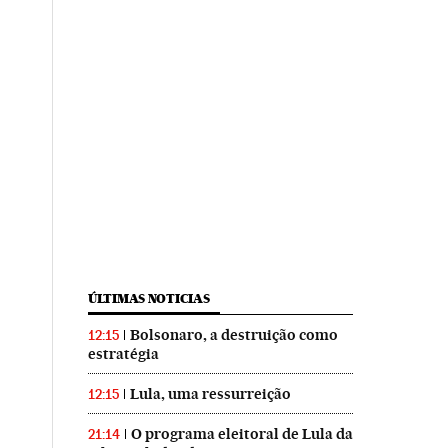
ÚLTIMAS NOTICIAS
Bolsonaro, a destruição como
12:15
estratégia
Lula, uma ressurreição
12:15
O programa eleitoral de Lula da
21:14