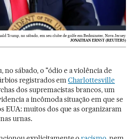
ald Trump, no sábado, em seu clube de golfe em Bedminster, Nova Jersey.
JONATHAN ERNST (REUTERS)
 no sábado, o "ódio e a violência de
túrbios registrados em
Charlottesville
archas dos supremacistas brancos, um
videncia a incômoda situação em que se
os EUA: muitos dos que as organizaram
nas urnas.
cionou explicitamente o
racismo
, nem