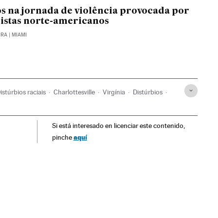
s na jornada de violência provocada por
istas norte-americanos
IRA
| MIAMI
istúrbios raciais
Charlottesville
Virgínia
Distúrbios
os Unidos
Racismo
Violência
América do Norte
Si está interesado en licenciar este contenido,
inação
Preconceitos
Conflitos
Delitos
América
aquí
pinche