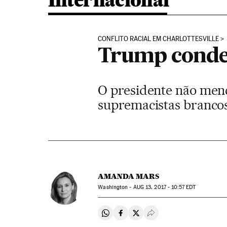
Internacional
CONFLITO RACIAL EM CHARLOTTESVILLE
Trump conden
O presidente não menc
supremacistas brancos
AMANDA MARS
Washington -
AUG
13, 2017 - 10:57
EDT
Compartir en Whatsapp
Compartir en Facebook
Compartir en Twitter
Desplegar Redes Soci