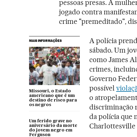
pessoas presas. A mulhe
jogado contra manifestant
crime "premeditado", diss
A polícia prend
MAIS INFORMAÇÕES
sábado. Um jov
como James Ale
crimes, incluin
Governo Federa
possível
violaçã
Missouri, o Estado
o atropelament
americano que é um
destino de risco para
os negros
discriminação 
da polícia que 
Um ferido grave no
Charlottesville
aniversário da morte
do jovem negro em
Ferguson