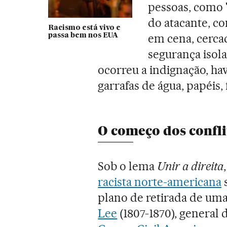
pessoas, como 
do atacante, c
Racismo está vivo e
em cena, cerca
passa bem nos EUA
segurança isol
ocorreu a indignação, ha
garrafas de água, papéis, 
O começo dos confli
Sob o lema
Unir a direita
racista norte-americana
s
plano de retirada de u
Lee
(1807-1870), general