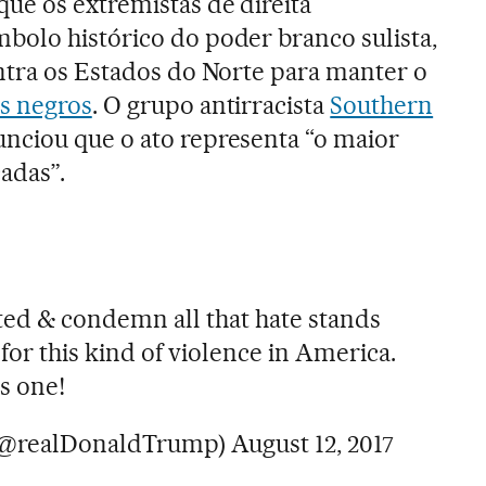
 que os extremistas de direita
olo histórico do poder branco sulista,
ntra os Estados do Norte para manter o
s negros
. O grupo antirracista
Southern
nciou que o ato representa “o maior
adas”.
ed & condemn all that hate stands
 for this kind of violence in America.
s one!
(@realDonaldTrump)
August 12, 2017