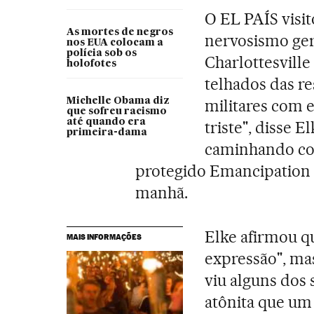
O EL PAÍS visit
As mortes de negros
nervosismo ger
nos EUA colocam a
polícia sob os
Charlottesville
holofotes
telhados das re
Michelle Obama diz
militares com 
que sofreu racismo
até quando era
triste", disse E
primeira-dama
caminhando co
protegido Emancipation Pa
manhã.
Elke afirmou qu
MAIS INFORMAÇÕES
expressão", ma
viu alguns dos
atônita que um 