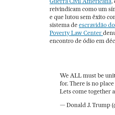
Guerra Civil Americana
,
reivindicam como um símb
e que lutou sem êxito co
sistema de
escravidão do
Poverty Law Center
denu
encontro de ódio em déc
We ALL must be unit
for. There is no place
Lets come together a
— Donald J. Trump 