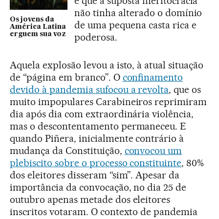
e que a suposta meritocracia
não tinha alterado o domínio
Os jovens da
de uma pequena casta rica e
América Latina
erguem sua voz
poderosa.
Aquela explosão levou a isto, à atual situação
de “página em branco”. O
confinamento
devido à pandemia sufocou a revolta
, que os
muito impopulares Carabineiros reprimiram
dia após dia com extraordinária violência,
mas o descontentamento permaneceu. E
quando Piñera, inicialmente contrário à
mudança da Constituição,
convocou um
plebiscito sobre o processo constituinte
, 80%
dos eleitores disseram “sim”. Apesar da
importância da convocação, no dia 25 de
outubro apenas metade dos eleitores
inscritos votaram. O contexto de pandemia