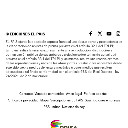
©
EDICIONES EL PAÍS
EL PAÍS BRASIL EN
EL PAÍS BRASI
EL PAÍS B
EL PA
EL PAÍS ejerce la oposición expresa frente al uso de sus obras y prestaciones en
la elaboración de revistas de prensa prevista en el artículo 32.1 del TRLPI;
también realiza la reserva expresa frente a la reproducción, distribución y
comunicación pública de sus trabajos y artículos sobre temas de actualidad
prevista en el artículo 33.1 del TRLPI; y, asimismo, realiza una reserva expresa
de las reproducciones y usos de las obras y otras prestaciones accesibles desde
este sitio web a medios de lectura mecánica u otros medios que resulten
adecuados a tal fin de conformidad con el artículo 67.3 del Real Decreto - ley
24/2021, de 2 de noviembre
Contacto
Venta de contenidos
Aviso legal
Política cookies
Política de privacidad
Mapa
Suscripciones EL PAÍS
Suscripciones empresas
RSS
Índice
Noticias de hoy