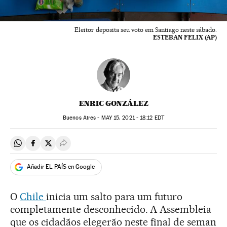
Eleitor deposita seu voto em Santiago neste sábado.
ESTEBAN FELIX (AP)
ENRIC GONZÁLEZ
Buenos Aires -
MAY
15, 2021 - 18:12
EDT
Compartir en Whatsapp
Compartir en Facebook
Compartir en Twitter
Desplegar Redes Sociales
Añadir EL PAÍS en Google
O
Chile
inicia um salto para um futuro
completamente desconhecido. A Assembleia
que os cidadãos elegerão neste final de seman