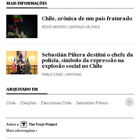
MAIS INFORMAÇÕES
Chile, crônica de um país fraturado
ROCÍO MONTES
| SANTIAGO DE CHILE
Sebastián Piñera destituí o chefe da
polícia, símbolo da repressão na
explosão social no Chile
PABLO CÁDIZ
| SANTIAGO
ARQUIVADO EM
Chile
Eleições
Elecciones Chile
Sebastián Piñera
América
América Latina
Votações
Constituição
Adere a
Mais informações