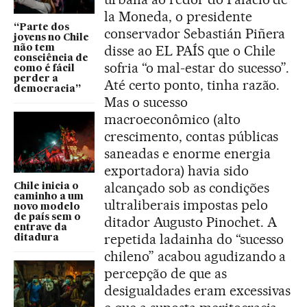
la Moneda, o presidente
“Parte dos
conservador Sebastián Piñera
jovens no Chile
disse ao EL PAÍS que o Chile
não tem
consciência de
sofria “o mal-estar do sucesso”.
como é fácil
perder a
Até certo ponto, tinha razão.
democracia”
Mas o sucesso
macroeconômico (alto
crescimento, contas públicas
saneadas e enorme energia
exportadora) havia sido
alcançado sob as condições
Chile inicia o
caminho a um
ultraliberais impostas pelo
novo modelo
de país sem o
ditador Augusto Pinochet. A
entrave da
repetida ladainha do “sucesso
ditadura
chileno” acabou agudizando a
percepção de que as
desigualdades eram excessivas