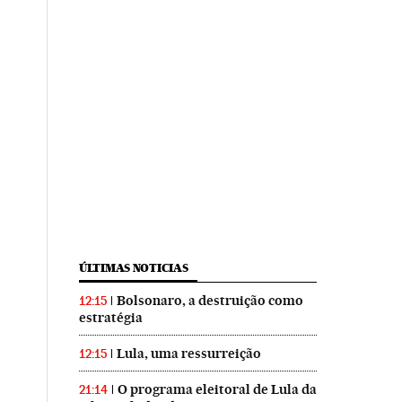
ÚLTIMAS NOTICIAS
Bolsonaro, a destruição como
12:15
estratégia
Lula, uma ressurreição
12:15
O programa eleitoral de Lula da
21:14