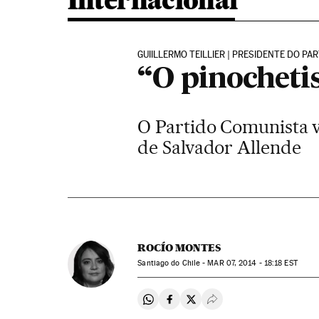
Internacional
GUIILLERMO TEILLIER | PRESIDENTE DO P
“O pinocheti
O Partido Comunista v
de Salvador Allende
ROCÍO MONTES
Santiago do Chile -
MAR
07, 2014 - 18:18
EST
Compartir en Whatsapp
Compartir en Facebook
Compartir en Twitter
Desplegar Redes Soci