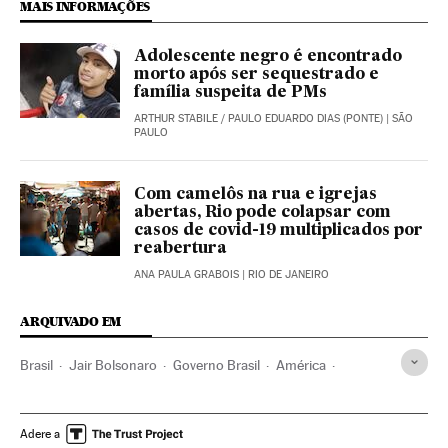
MAIS INFORMAÇÕES
Adolescente negro é encontrado
morto após ser sequestrado e
família suspeita de PMs
ARTHUR STABILE / PAULO EDUARDO DIAS (PONTE)
| SÃO
PAULO
Com camelôs na rua e igrejas
abertas, Rio pode colapsar com
casos de covid-19 multiplicados por
reabertura
ANA PAULA GRABOIS
| RIO DE JANEIRO
ARQUIVADO EM
Brasil
Jair Bolsonaro
Governo Brasil
América
Governo
Presidente Brasil
Presidência Brasil
Brasília
STF
Partido Social Liberal
Câmara Deputados
Adere a