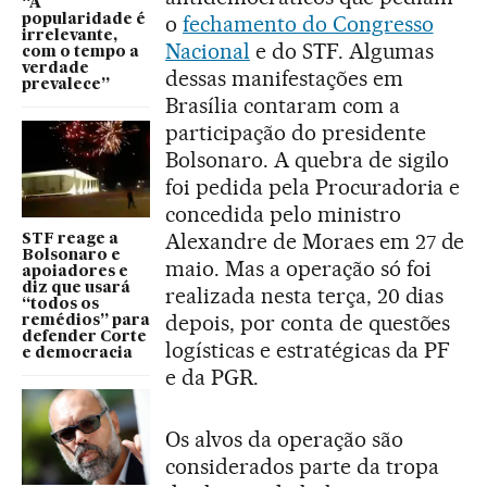
“A
o
fechamento do Congresso
popularidade é
irrelevante,
Nacional
e do STF. Algumas
com o tempo a
verdade
dessas manifestações em
prevalece”
Brasília contaram com a
participação do presidente
Bolsonaro. A quebra de sigilo
foi pedida pela Procuradoria e
concedida pelo ministro
Alexandre de Moraes em 27 de
STF reage a
Bolsonaro e
maio. Mas a operação só foi
apoiadores e
diz que usará
realizada nesta terça, 20 dias
“todos os
depois, por conta de questões
remédios” para
defender Corte
logísticas e estratégicas da PF
e democracia
e da PGR.
Os alvos da operação são
considerados parte da tropa