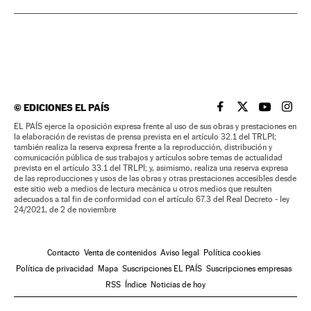
©
EDICIONES EL PAÍS
EL PAÍS BRASIL EN
EL PAÍS BRASI
EL PAÍS B
EL PA
EL PAÍS ejerce la oposición expresa frente al uso de sus obras y prestaciones en
la elaboración de revistas de prensa prevista en el artículo 32.1 del TRLPI;
también realiza la reserva expresa frente a la reproducción, distribución y
comunicación pública de sus trabajos y artículos sobre temas de actualidad
prevista en el artículo 33.1 del TRLPI; y, asimismo, realiza una reserva expresa
de las reproducciones y usos de las obras y otras prestaciones accesibles desde
este sitio web a medios de lectura mecánica u otros medios que resulten
adecuados a tal fin de conformidad con el artículo 67.3 del Real Decreto - ley
24/2021, de 2 de noviembre
Contacto
Venta de contenidos
Aviso legal
Política cookies
Política de privacidad
Mapa
Suscripciones EL PAÍS
Suscripciones empresas
RSS
Índice
Noticias de hoy