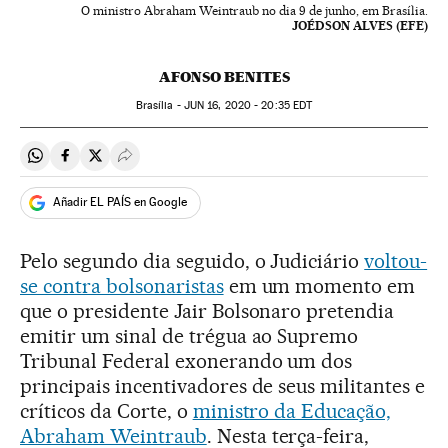
O ministro Abraham Weintraub no dia 9 de junho, em Brasília.
JOÉDSON ALVES (EFE)
AFONSO BENITES
Brasília -
JUN
16, 2020 - 20:35
EDT
Compartir en Whatsapp
Compartir en Facebook
Compartir en Twitter
Desplegar Redes Sociales
Añadir EL PAÍS en Google
Pelo segundo dia seguido, o Judiciário
voltou-
se contra bolsonaristas
em um momento em
que o presidente Jair Bolsonaro pretendia
emitir um sinal de trégua ao Supremo
Tribunal Federal exonerando um dos
principais incentivadores de seus militantes e
críticos da Corte, o
ministro da Educação,
Abraham Weintraub
. Nesta terça-feira,