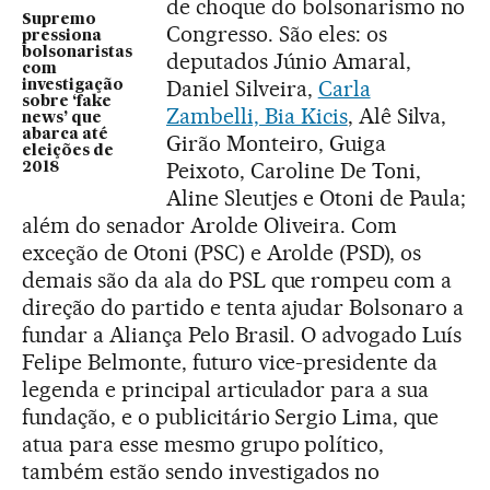
de choque do bolsonarismo no
Supremo
Congresso. São eles: os
pressiona
bolsonaristas
deputados Júnio Amaral,
com
Daniel Silveira,
Carla
investigação
sobre ‘fake
Zambelli, Bia Kicis
, Alê Silva,
news’ que
abarca até
Girão Monteiro, Guiga
eleições de
Peixoto, Caroline De Toni,
2018
Aline Sleutjes e Otoni de Paula;
além do senador Arolde Oliveira. Com
exceção de Otoni (PSC) e Arolde (PSD), os
demais são da ala do PSL que rompeu com a
direção do partido e tenta ajudar Bolsonaro a
fundar a Aliança Pelo Brasil. O advogado Luís
Felipe Belmonte, futuro vice-presidente da
legenda e principal articulador para a sua
fundação, e o publicitário Sergio Lima, que
atua para esse mesmo grupo político,
também estão sendo investigados no