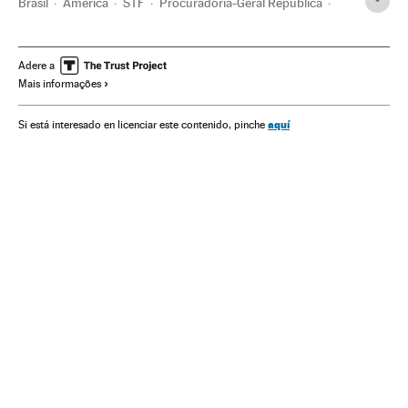
Brasil
América
STF
Procuradoria-Geral República
Alexandre de Moraes
Fake news
Democracia
Jair Bolsonaro
Protestos sociais
Investigação judicial
Adere a
Mais informações
Femen
Extrema direita
aquí
Si está interesado en licenciar este contenido, pinche