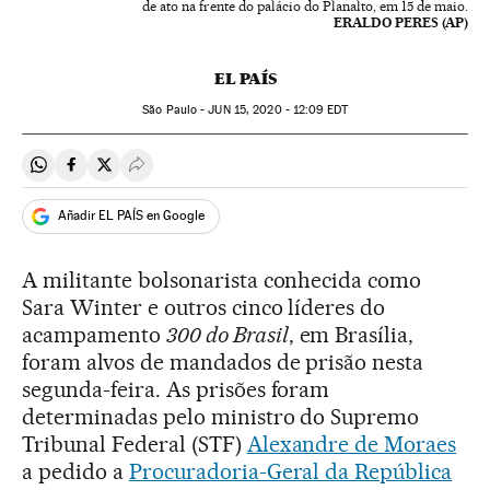
de ato na frente do palácio do Planalto, em 15 de maio.
ERALDO PERES (AP)
EL PAÍS
São Paulo -
JUN
15, 2020 - 12:09
EDT
Compartir en Whatsapp
Compartir en Facebook
Compartir en Twitter
Desplegar Redes Sociales
Añadir EL PAÍS en Google
A militante bolsonarista conhecida como
Sara Winter e outros cinco líderes do
acampamento
300 do Brasil
, em Brasília,
foram alvos de mandados de prisão nesta
segunda-feira. As prisões foram
determinadas pelo ministro do Supremo
Tribunal Federal (STF)
Alexandre de Moraes
a pedido a
Procuradoria-Geral da República