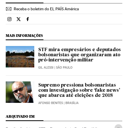
Receba o boletim do EL PAÍS América
Brasil El País Brasil en Instagram
Brasil El País Brasil en Twitter
Brasil El País Brasil en Facebook
MAIS INFORMAÇÕES
STF mira empresários e deputados
bolsonaristas que organizaram ato
pró-intervenção militar
GIL ALESSI
| SÃO PAULO
Supremo pressiona bolsonaristas
com investigação sobre ‘fake news’
que abarca até eleições de 2018
AFONSO BENITES
| BRASÍLIA
ARQUIVADO EM