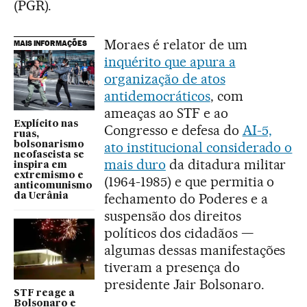
(PGR).
Moraes é relator de um
MAIS INFORMAÇÕES
inquérito que apura a
organização de atos
antidemocráticos
, com
ameaças ao STF e ao
Explícito nas
Congresso e defesa do
AI-5,
ruas,
ato institucional considerado o
bolsonarismo
neofascista se
mais duro
da ditadura militar
inspira em
extremismo e
(1964-1985) e que permitia o
anticomunismo
fechamento do Poderes e a
da Ucrânia
suspensão dos direitos
políticos dos cidadãos —
algumas dessas manifestações
tiveram a presença do
presidente Jair Bolsonaro.
STF reage a
Bolsonaro e