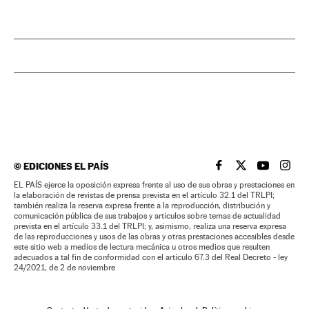
©
EDICIONES EL PAÍS
EL PAÍS BRASIL EN
EL PAÍS BRASI
EL PAÍS B
EL PA
EL PAÍS ejerce la oposición expresa frente al uso de sus obras y prestaciones en
la elaboración de revistas de prensa prevista en el artículo 32.1 del TRLPI;
también realiza la reserva expresa frente a la reproducción, distribución y
comunicación pública de sus trabajos y artículos sobre temas de actualidad
prevista en el artículo 33.1 del TRLPI; y, asimismo, realiza una reserva expresa
de las reproducciones y usos de las obras y otras prestaciones accesibles desde
este sitio web a medios de lectura mecánica u otros medios que resulten
adecuados a tal fin de conformidad con el artículo 67.3 del Real Decreto - ley
24/2021, de 2 de noviembre