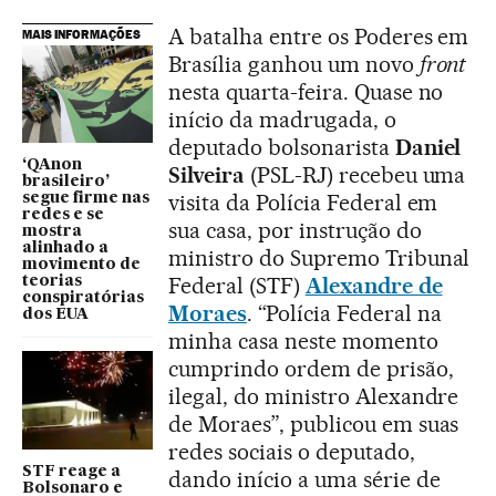
A batalha entre os Poderes em
MAIS INFORMAÇÕES
Brasília ganhou um novo
front
nesta quarta-feira. Quase no
início da madrugada, o
deputado bolsonarista
Daniel
‘QAnon
Silveira
(PSL-RJ) recebeu uma
brasileiro’
visita da Polícia Federal em
segue firme nas
redes e se
sua casa, por instrução do
mostra
alinhado a
ministro do Supremo Tribunal
movimento de
Federal (STF)
Alexandre de
teorias
conspiratórias
Moraes
. “Polícia Federal na
dos EUA
minha casa neste momento
cumprindo ordem de prisão,
ilegal, do ministro Alexandre
de Moraes”, publicou em suas
redes sociais o deputado,
STF reage a
dando início a uma série de
Bolsonaro e