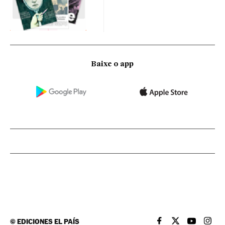
Baixe o app
©
EDICIONES EL PAÍS
EL PAÍS BRASIL EN
EL PAÍS BRASI
EL PAÍS B
EL PA