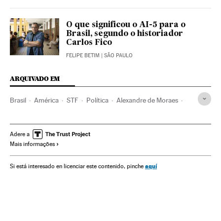
O que significou o AI-5 para o
Brasil, segundo o historiador
Carlos Fico
FELIPE BETIM
| SÃO PAULO
ARQUIVADO EM
Brasil
América
STF
Política
Alexandre de Moraes
Câmara Deputados
Detenções
Brasília
Jair Bolsonaro
Arthur Lira
Crises políticas
Adere a
Mais informações
Marielle Franco
Partido Social Liberal
Polícia Federal
Fake news
Gilmar Mendes
Eduardo Villas Bôas
aquí
Si está interesado en licenciar este contenido, pinche
Coronavirus
Coronavirus Covid-19