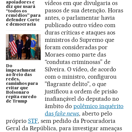
vídeos em que divulgaria os
apoiadores e
diz que usará
passos de sua detenção. Horas
“todos os
remédios” para
antes, o parlamentar havia
defender Corte
publicado outro vídeo com
e democracia
duras críticas e ataques aos
ministros do Supremo que
foram consideradas por
Moraes como parte das
“condutas criminosas” de
Do
Silveira. O vídeo, de acordo
impeachment
ao freio das
com o ministro, configurou
redes,
”flagrante delito”, o que
caminhos para
evitar que
justificou a ordem de prisão
Bolsonaro
repita enredo
inafiançável do deputado no
de Trump
âmbito do
polêmico inquérito
das
fake news
, aberto pelo
próprio
STF
, sem pedido da Procuradoria
Geral da República, para investigar ameaças