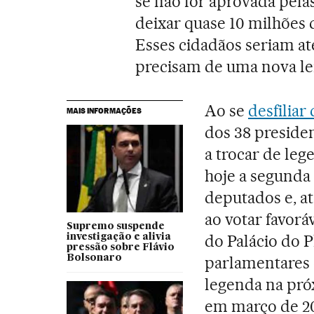
se não for aprovada pelas
deixar quase 10 milhões 
Esses cidadãos seriam a
precisam de uma nova lei
Ao se
desfiliar
MAIS INFORMAÇÕES
dos 38 presiden
a trocar de le
hoje a segunda
deputados e, at
ao votar favor
Supremo suspende
do Palácio do P
investigação e alivia
pressão sobre Flávio
Bolsonaro
parlamentares
legenda na próx
em março de 20