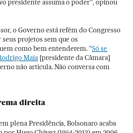
ovo presidente assuma o poder”, opinou
ssor, o Governo está refém do Congresso
 seus projetos sem que os
quem como bem entenderem. “
Só se
 Rodrigo Maia
[presidente da Câmara]
verno não articula. Não conversa com
.
rema direita
 em plena Presidência, Bolsonaro acaba
 por Hugo Chávez (1954-2013) em 2006,