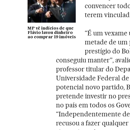
convencer todo
terem vinculad
MP vê indícios de que
“É um vexame u
Flávio lavou dinheiro
ao comprar 19 imóveis
metade de um p
prestígio do Bo
conseguiu manter”, avali
professor titular do Dep
Universidade Federal d
potencial novo partido,
pretende investir no pre
no país em todos os Gov
“Independentemente de se
recusou a fazer qualquer