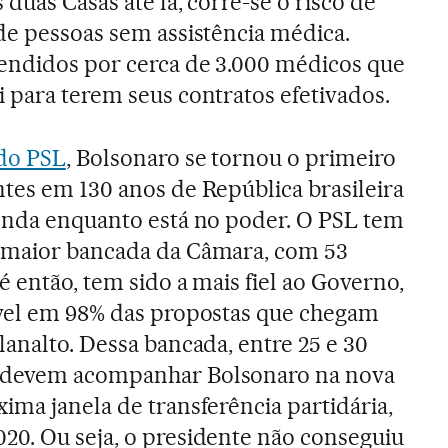
 duas Casas até lá, corre-se o risco de
de pessoas sem assistência médica.
tendidos por cerca de 3.000 médicos que
 para terem seus contratos efetivados.
 do PSL
, Bolsonaro se tornou o primeiro
tes em 130 anos de República brasileira
genda enquanto está no poder. O PSL tem
 maior bancada da Câmara, com 53
é então, tem sido a mais fiel ao Governo,
ável em 98% das propostas que chegam
lanalto. Dessa bancada, entre 25 e 30
 devem acompanhar Bolsonaro na nova
ima janela de transferência partidária,
20. Ou seja, o presidente não conseguiu