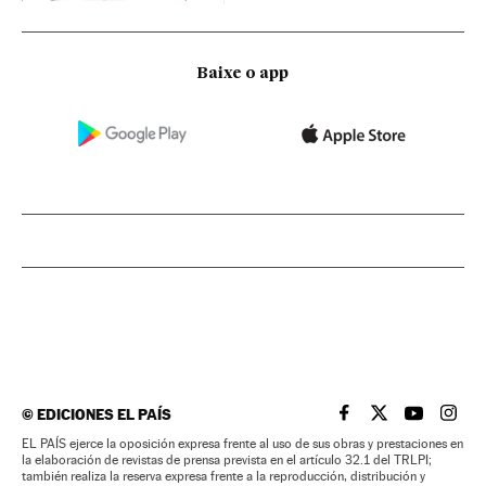
Baixe o app
©
EDICIONES EL PAÍS
EL PAÍS BRASIL EN
EL PAÍS BRASI
EL PAÍS B
EL PA
EL PAÍS ejerce la oposición expresa frente al uso de sus obras y prestaciones en
la elaboración de revistas de prensa prevista en el artículo 32.1 del TRLPI;
también realiza la reserva expresa frente a la reproducción, distribución y