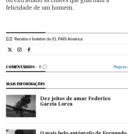
ou extraviado as chaves que guardam a
felicidade de um homem.
Receba o boletim do EL PAÍS América
Cultura El País Brasil en Twitter
Cultura El País Brasil en Instagram
Cultura El País Brasil en Facebook
COMENTÁRIOS
Regras
›
COMENTÁRIOS
0
MAIS INFORMAÇÕES
Dez jeitos de amar Federico
García Lorca
O mais belo autógrafo de Fernando