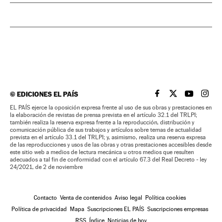
©
EDICIONES EL PAÍS
EL PAÍS BRASIL EN
EL PAÍS BRASI
EL PAÍS B
EL PA
EL PAÍS ejerce la oposición expresa frente al uso de sus obras y prestaciones en
la elaboración de revistas de prensa prevista en el artículo 32.1 del TRLPI;
también realiza la reserva expresa frente a la reproducción, distribución y
comunicación pública de sus trabajos y artículos sobre temas de actualidad
prevista en el artículo 33.1 del TRLPI; y, asimismo, realiza una reserva expresa
de las reproducciones y usos de las obras y otras prestaciones accesibles desde
este sitio web a medios de lectura mecánica u otros medios que resulten
adecuados a tal fin de conformidad con el artículo 67.3 del Real Decreto - ley
24/2021, de 2 de noviembre
Contacto
Venta de contenidos
Aviso legal
Política cookies
Política de privacidad
Mapa
Suscripciones EL PAÍS
Suscripciones empresas
RSS
Índice
Noticias de hoy