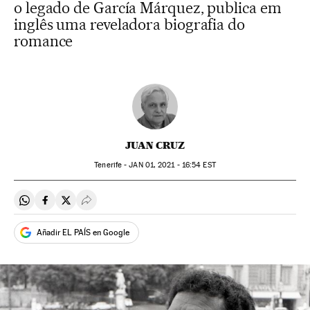
o legado de García Márquez, publica em
inglês uma reveladora biografia do
romance
JUAN CRUZ
Tenerife -
JAN
01, 2021 - 16:54
EST
Compartir en Whatsapp
Compartir en Facebook
Compartir en Twitter
Desplegar Redes Sociales
Añadir EL PAÍS en Google