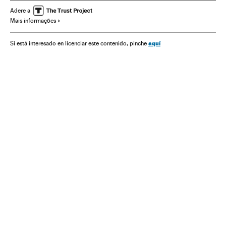
Nobel de Literatura
Colombia
Adere a
Mais informações
Literatura hispanoamericana
aquí
Si está interesado en licenciar este contenido, pinche