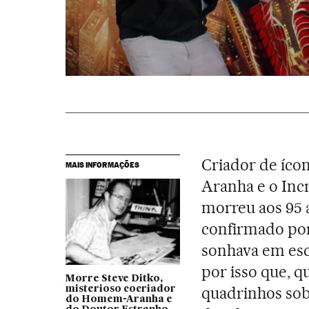
Criador de íc
MAIS INFORMAÇÕES
Aranha e o Inc
morreu aos 95 a
confirmado por
sonhava em esc
por isso que, q
Morre Steve Ditko,
quadrinhos sob
misterioso cocriador
do Homem-Aranha e