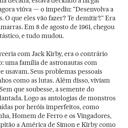
a década, estava decidido a largar
agora viúva — o impediu: “Desenvolva a
. O que eles vão fazer? Te demitir?.” Era
marras. Em 8 de agosto de 1961, chegou
tástico, e tudo mudou.
rceria com Jack Kirby, era o contrário
o: uma família de astronautas com
ce usavam. Seus problemas pessoais
hos como as lutas. Além disso, viviam
. Sem que soubesse, a semente do
lantada. Logo as antologias de monstros
ídas por heróis imperfeitos, como
ha, Homem de Ferro e os Vingadores,
pitão a América de Simon e Kirby como