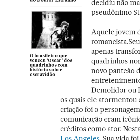
do Doutor Estranho
decidiu não ma
pseudônimo St
Aquele jovem 
romancista.Seu 
apenas transfo
O brasileiro que
quadrinhos no
venceu ‘Oscar’ dos
quadrinhos com
novo panteão d
história sobre
escravidão
entreteniment
Demolidor ou D
os quais ele atormentou
criação foi o personage
comunicação eram icônic
créditos como ator. Nest
Los Angeles
. Sua vida f