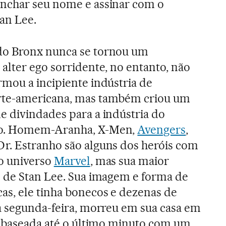
nchar seu nome e assinar com o
an Lee.
do Bronx nunca se tornou um
alter ego sorridente, no entanto, não
rmou a incipiente indústria de
rte-americana, mas também criou um
e divindades para a indústria do
o. Homem-Aranha, X-Men,
Avengers
,
r. Estranho são alguns dos heróis com
 o universo
Marvel
, mas sua maior
m de Stan Lee. Sua imagem e forma de
as, ele tinha bonecos e dezenas de
a segunda-feira, morreu em sua casa em
oi baseada até o último minuto com um