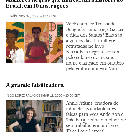
Mulheres negras que marcaram a história do
Brasil, em 10 ilustrações
EL PAÍS
|
NOV 24, 2020 - 12:42
EST
Você conhece Tereza de
Benguela, Esperança Garcia
e Aída dos Santos? Elas são
algumas das 41 mulheres
retratadas no livro
Narrativas negras , criado
pelo coletivo de mesmo
nome e lançado em outubro
pela editora mineira Voo
A grande falsificadora
IÑIGO LÓPEZ PALACIOS
|
MAR 19, 2020 - 15:30
EDT
Annie Atkins, criadora de
minuciosas antiguidades
falsas para Wes Anderson e
Spielberg, reúne o melhor de
seu trabalho em um livro,
‘Fake Love Letters’