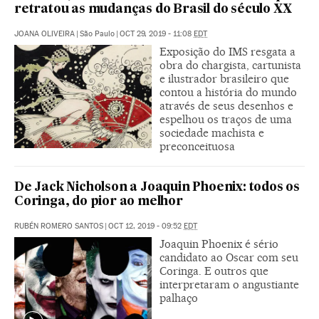
retratou as mudanças do Brasil do século XX
JOANA OLIVEIRA
|
São Paulo
|
OCT 29, 2019 - 11:08
EDT
Exposição do IMS resgata a
obra do chargista, cartunista
e ilustrador brasileiro que
contou a história do mundo
através de seus desenhos e
espelhou os traços de uma
sociedade machista e
preconceituosa
De Jack Nicholson a Joaquin Phoenix: todos os
Coringa, do pior ao melhor
RUBÉN ROMERO SANTOS
|
OCT 12, 2019 - 09:52
EDT
Joaquin Phoenix é sério
candidato ao Oscar com seu
Coringa. E outros que
interpretaram o angustiante
palhaço