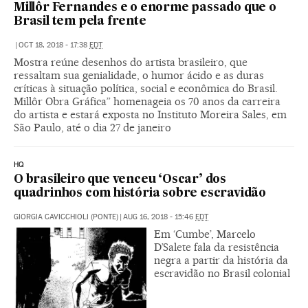
Millôr Fernandes e o enorme passado que o
Brasil tem pela frente
|
OCT 18, 2018 - 17:38
EDT
Mostra reúne desenhos do artista brasileiro, que
ressaltam sua genialidade, o humor ácido e as duras
críticas à situação política, social e econômica do Brasil.
Millôr Obra Gráfica” homenageia os 70 anos da carreira
do artista e estará exposta no Instituto Moreira Sales, em
São Paulo, até o dia 27 de janeiro
HQ
O brasileiro que venceu ‘Oscar’ dos
quadrinhos com história sobre escravidão
GIORGIA CAVICCHIOLI (PONTE)
|
AUG 16, 2018 - 15:46
EDT
Em ‘Cumbe’, Marcelo
D’Salete fala da resistência
negra a partir da história da
escravidão no Brasil colonial