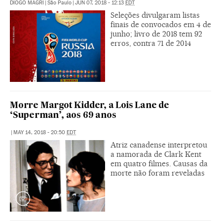
DIOGO MAGRI
|
São Paulo
|
JUN 07, 2018 - 12:13
EDT
Seleções divulgaram listas
finais de convocados em 4 de
junho; livro de 2018 tem 92
erros, contra 71 de 2014
Morre Margot Kidder, a Lois Lane de
‘Superman’, aos 69 anos
|
MAY 14, 2018 - 20:50
EDT
Atriz canadense interpretou
a namorada de Clark Kent
em quatro filmes. Causas da
morte não foram reveladas