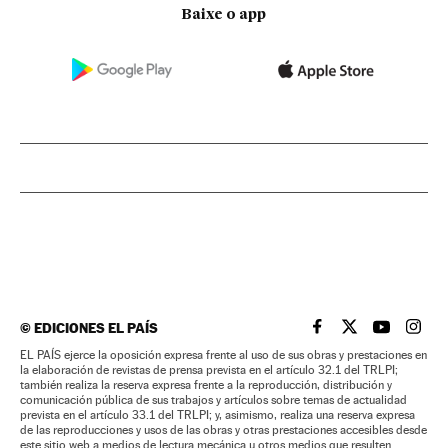
Baixe o app
©
EDICIONES EL PAÍS
EL PAÍS BRASIL EN
EL PAÍS BRASI
EL PAÍS B
EL PA
EL PAÍS ejerce la oposición expresa frente al uso de sus obras y prestaciones en
la elaboración de revistas de prensa prevista en el artículo 32.1 del TRLPI;
también realiza la reserva expresa frente a la reproducción, distribución y
comunicación pública de sus trabajos y artículos sobre temas de actualidad
prevista en el artículo 33.1 del TRLPI; y, asimismo, realiza una reserva expresa
de las reproducciones y usos de las obras y otras prestaciones accesibles desde
este sitio web a medios de lectura mecánica u otros medios que resulten