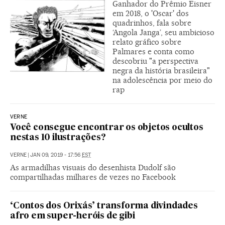
Ganhador do Prêmio Eisner
em 2018, o 'Oscar' dos
quadrinhos, fala sobre
‘Angola Janga’, seu ambicioso
relato gráfico sobre
Palmares e conta como
descobriu "a perspectiva
negra da história brasileira"
na adolescência por meio do
rap
VERNE
Você consegue encontrar os objetos ocultos
nestas 10 ilustrações?
VERNE
|
JAN 09, 2019 - 17:56
EST
As armadilhas visuais do desenhista Dudolf são
compartilhadas milhares de vezes no Facebook
‘Contos dos Orixás’ transforma divindades
afro em super-heróis de gibi