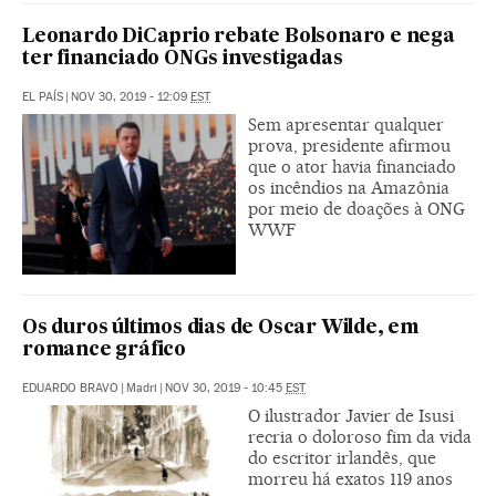
Leonardo DiCaprio rebate Bolsonaro e nega
ter financiado ONGs investigadas
EL PAÍS
|
NOV 30, 2019 - 12:09
EST
Sem apresentar qualquer
prova, presidente afirmou
que o ator havia financiado
os incêndios na Amazônia
por meio de doações à ONG
WWF
Os duros últimos dias de Oscar Wilde, em
romance gráfico
EDUARDO BRAVO
|
Madri
|
NOV 30, 2019 - 10:45
EST
O ilustrador Javier de Isusi
recria o doloroso fim da vida
do escritor irlandês, que
morreu há exatos 119 anos