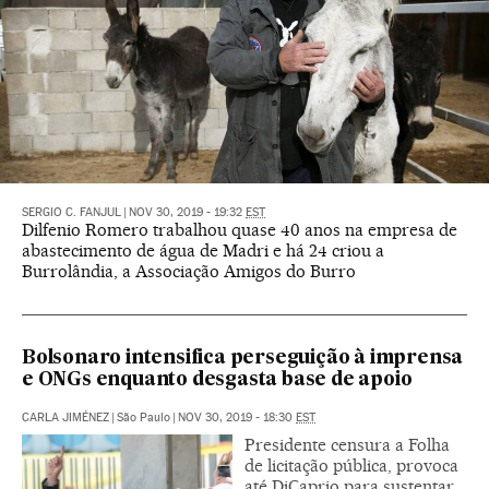
SERGIO C. FANJUL
|
NOV 30, 2019 - 19:32
EST
Dilfenio Romero trabalhou quase 40 anos na empresa de
abastecimento de água de Madri e há 24 criou a
Burrolândia, a Associação Amigos do Burro
Bolsonaro intensifica perseguição à imprensa
e ONGs enquanto desgasta base de apoio
CARLA JIMÉNEZ
|
São Paulo
|
NOV 30, 2019 - 18:30
EST
Presidente censura a Folha
de licitação pública, provoca
até DiCaprio para sustentar