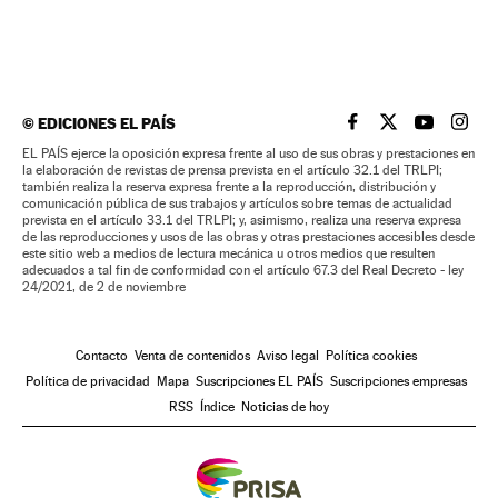
©
EDICIONES EL PAÍS
EL PAÍS BRASIL EN
EL PAÍS BRASI
EL PAÍS B
EL PA
EL PAÍS ejerce la oposición expresa frente al uso de sus obras y prestaciones en
la elaboración de revistas de prensa prevista en el artículo 32.1 del TRLPI;
también realiza la reserva expresa frente a la reproducción, distribución y
comunicación pública de sus trabajos y artículos sobre temas de actualidad
prevista en el artículo 33.1 del TRLPI; y, asimismo, realiza una reserva expresa
de las reproducciones y usos de las obras y otras prestaciones accesibles desde
este sitio web a medios de lectura mecánica u otros medios que resulten
adecuados a tal fin de conformidad con el artículo 67.3 del Real Decreto - ley
24/2021, de 2 de noviembre
Contacto
Venta de contenidos
Aviso legal
Política cookies
Política de privacidad
Mapa
Suscripciones EL PAÍS
Suscripciones empresas
RSS
Índice
Noticias de hoy