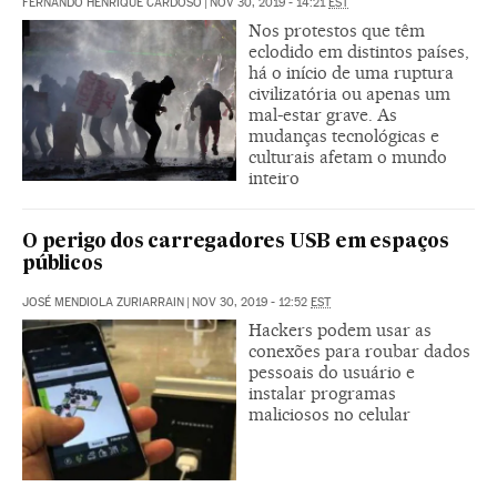
FERNANDO HENRIQUE CARDOSO
|
NOV 30, 2019 - 14:21
EST
Nos protestos que têm
eclodido em distintos países,
há o início de uma ruptura
civilizatória ou apenas um
mal-estar grave. As
mudanças tecnológicas e
culturais afetam o mundo
inteiro
O perigo dos carregadores USB em espaços
públicos
JOSÉ MENDIOLA ZURIARRAIN
|
NOV 30, 2019 - 12:52
EST
Hackers podem usar as
conexões para roubar dados
pessoais do usuário e
instalar programas
maliciosos no celular