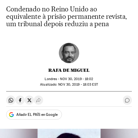
Condenado no Reino Unido ao
equivalente à prisão permanente revista,
um tribunal depois reduziu a pena
RAFA DE MIGUEL
Londres -
NOV
30, 2019 - 18:02
atualizado:
NOV
30, 2019 - 18:03
EST
Compartir en Whatsapp
Compartir en Facebook
Compartir en Twitter
Desplegar Redes Sociales
Come
Añadir EL PAÍS en Google