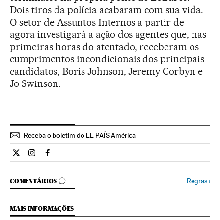
Dois tiros da polícia acabaram com sua vida.
O setor de Assuntos Internos a partir de
agora investigará a ação dos agentes que, nas
primeiras horas do atentado, receberam os
cumprimentos incondicionais dos principais
candidatos, Boris Johnson, Jeremy Corbyn e
Jo Swinson.
Receba o boletim do EL PAÍS América
Internacional El País Brasil en Twitter
Internacional El País Brasil en Instagram
Internacional El País Brasil en Facebook
COMENTÁRIOS
Regras
›
COMENTÁRIOS
MAIS INFORMAÇÕES