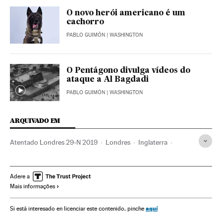
O novo herói americano é um
cachorro
PABLO GUIMÓN
| WASHINGTON
O Pentágono divulga vídeos do
ataque a Al Bagdadi
PABLO GUIMÓN
| WASHINGTON
ARQUIVADO EM
Atentado Londres 29-N 2019
Londres
Inglaterra
Reino Unido
Atentados terroristas
Europa Ocidental
Europa
Terrorismo
Adere a
Mais informações
aquí
Si está interesado en licenciar este contenido, pinche