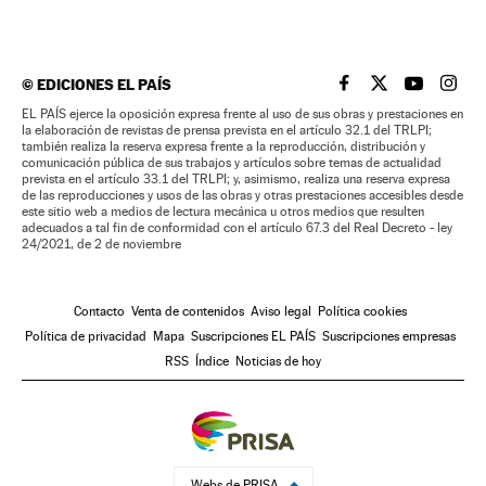
©
EDICIONES EL PAÍS
EL PAÍS BRASIL EN
EL PAÍS BRASI
EL PAÍS B
EL PA
EL PAÍS ejerce la oposición expresa frente al uso de sus obras y prestaciones en
la elaboración de revistas de prensa prevista en el artículo 32.1 del TRLPI;
también realiza la reserva expresa frente a la reproducción, distribución y
comunicación pública de sus trabajos y artículos sobre temas de actualidad
prevista en el artículo 33.1 del TRLPI; y, asimismo, realiza una reserva expresa
de las reproducciones y usos de las obras y otras prestaciones accesibles desde
este sitio web a medios de lectura mecánica u otros medios que resulten
adecuados a tal fin de conformidad con el artículo 67.3 del Real Decreto - ley
24/2021, de 2 de noviembre
Contacto
Venta de contenidos
Aviso legal
Política cookies
Política de privacidad
Mapa
Suscripciones EL PAÍS
Suscripciones empresas
RSS
Índice
Noticias de hoy
Webs de PRISA