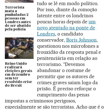
tudo se lê em modo político.
Terrorista
Por isso, diante da comoção
mata a
latente entre os londrinos
punhaladas 2
pessoas em
poucas horas depois de
um
Londres antes
de ser abatido
novo atentado na ponte de
pela polícia
Londres
, o candidato
conservador,
Boris Johnson
,
questionou nos microfones a
frouxidão da resposta penal e
penitenciária em relação ao
terrorismo. “Devemos
Reino Unido
realizará
abandonar o costume de
eleições gerais
em dezembro
permitir que os autores de
sem ter
crimes graves saiam logo da
resolvido crise
do Brexit
prisão. É preciso reforçar o
cumprimento das penas
impostas a criminosos perigosos,
especialmente se são terroristas. Acho que é o