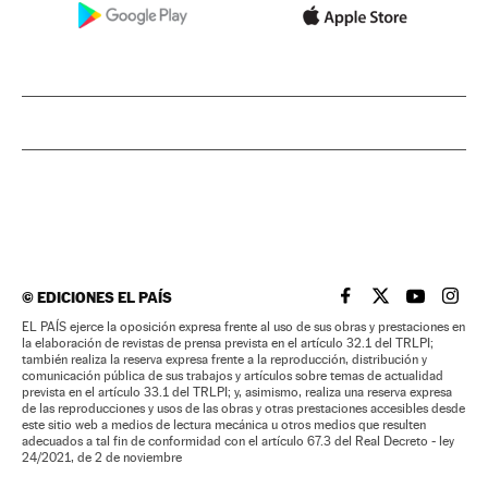
©
EDICIONES EL PAÍS
EL PAÍS BRASIL EN
EL PAÍS BRASI
EL PAÍS B
EL PA
EL PAÍS ejerce la oposición expresa frente al uso de sus obras y prestaciones en
la elaboración de revistas de prensa prevista en el artículo 32.1 del TRLPI;
también realiza la reserva expresa frente a la reproducción, distribución y
comunicación pública de sus trabajos y artículos sobre temas de actualidad
prevista en el artículo 33.1 del TRLPI; y, asimismo, realiza una reserva expresa
de las reproducciones y usos de las obras y otras prestaciones accesibles desde
este sitio web a medios de lectura mecánica u otros medios que resulten
adecuados a tal fin de conformidad con el artículo 67.3 del Real Decreto - ley
24/2021, de 2 de noviembre