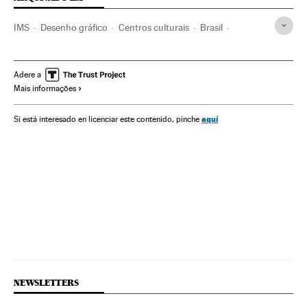
IMS
Desenho gráfico
Centros culturais
Brasil
Desenho
Instituições culturais
América do Sul
América Latina
Ilustração
América
Artes gráficas
Adere a
Mais informações
Cultura
Arte
aquí
Si está interesado en licenciar este contenido, pinche
NEWSLETTERS