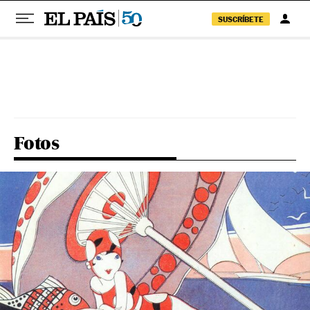
SUSCRÍBETE
Pular para o conteúdo
Fotos