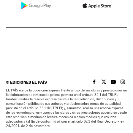
©
EDICIONES EL PAÍS
EL PAÍS BRASIL EN
EL PAÍS BRASI
EL PAÍS B
EL PA
EL PAÍS ejerce la oposición expresa frente al uso de sus obras y prestaciones en
la elaboración de revistas de prensa prevista en el artículo 32.1 del TRLPI;
también realiza la reserva expresa frente a la reproducción, distribución y
comunicación pública de sus trabajos y artículos sobre temas de actualidad
prevista en el artículo 33.1 del TRLPI; y, asimismo, realiza una reserva expresa
de las reproducciones y usos de las obras y otras prestaciones accesibles desde
este sitio web a medios de lectura mecánica u otros medios que resulten
adecuados a tal fin de conformidad con el artículo 67.3 del Real Decreto - ley
24/2021, de 2 de noviembre