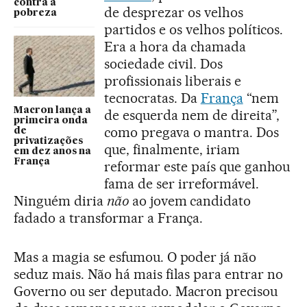
contra a
de desprezar os velhos
pobreza
partidos e os velhos políticos.
Era a hora da chamada
sociedade civil. Dos
profissionais liberais e
tecnocratas. Da
França
“nem
Macron lança a
de esquerda nem de direita”,
primeira onda
como pregava o mantra. Dos
de
privatizações
que, finalmente, iriam
em dez anos na
França
reformar este país que ganhou
fama de ser irreformável.
Ninguém diria
não
ao jovem candidato
fadado a transformar a França.
Mas a magia se esfumou. O poder já não
seduz mais. Não há mais filas para entrar no
Governo ou ser deputado. Macron precisou