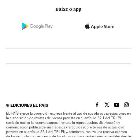
Baixe o app
©
EDICIONES EL PAÍS
EL PAÍS BRASIL EN
EL PAÍS BRASI
EL PAÍS B
EL PA
EL PAÍS ejerce la oposición expresa frente al uso de sus obras y prestaciones en
la elaboración de revistas de prensa prevista en el artículo 32.1 del TRLPI;
también realiza la reserva expresa frente a la reproducción, distribución y
comunicación pública de sus trabajos y artículos sobre temas de actualidad
prevista en el artículo 33.1 del TRLPI; y, asimismo, realiza una reserva expresa
de las reproducciones y usos de las obras y otras prestaciones accesibles desde