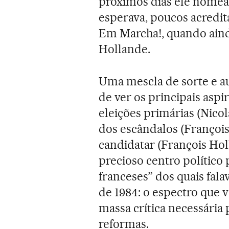
próximos dias ele nomea
esperava, poucos acredi
Em Marcha!, quando ain
Hollande.
Uma mescla de sorte e au
de ver os principais asp
eleições primárias (Nicol
dos escândalos (François 
candidatar (François Hol
precioso centro político 
franceses” dos quais fala
de 1984: o espectro que v
massa crítica necessári
reformas.