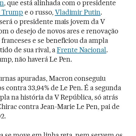
en
, que está alinhada com o presidente
 Trump
e o russo,
Vladimir Putin
.
será o presidente mais jovem da V
om o desejo de novos ares e renovação
franceses e se beneficiou da ampla
tido de sua rival, a
Frente Nacional
.
ump, não haverá Le Pen.
urnas apuradas, Macron conseguiu
os contra 33,94% de Le Pen. É a segunda
pla na história da V República, só atrás
hirac contra Jean-Marie Le Pen, pai de
2.
ca se move em linha reta, nem servem os