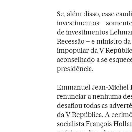
Se, além disso, esse cand
investimentos – somente
de investimentos Lehma
Recessão – e ministro d
impopular da V República
aconselhado a se esquec
presidência.
Emmanuel Jean-Michel F
renunciar a nenhuma dess
desafiou todas as advertê
da V República. A cerimô
socialista François Holl