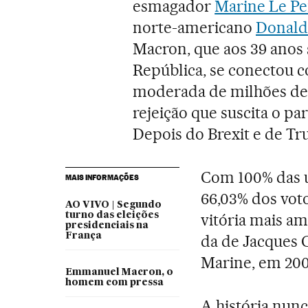
esmagador
Marine Le P
norte-americano
Donald
Macron, que aos 39 anos 
República, se conectou c
moderada de milhões de 
rejeição que suscita o par
Depois do Brexit e de Tr
Com 100% das 
MAIS INFORMAÇÕES
66,03% dos vot
AO VIVO | Segundo
turno das eleições
vitória mais am
presidenciais na
França
da de Jacques C
Marine, em 200
Emmanuel Macron, o
homem com pressa
A história nun