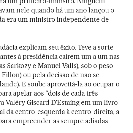
rá um primeiro-ministro. Ninguém
tavam nele quando há um ano lançou o
da era um ministro independente de
dácia explicam seu êxito. Teve a sorte
irantes à presidência caírem um a um nas
as Sarkozy e Manuel Valls), sob o peso
Fillon) ou pela decisão de não se
lande). E soube aproveitá-la ao ocupar o
para apelar aos “dois de cada três
va Valéry Giscard D’Estaing em um livro
ai da centro-esquerda à centro-direita, a
a para empreender as sempre adiadas