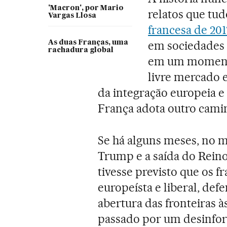
'Macron', por Mario
relatos que tu
Vargas Llosa
francesa de 201
em sociedades e
As duas Franças, uma
rachadura global
em um momento
livre mercado e
da integração europeia 
França adota outro cami
Se há alguns meses, no 
Trump e a saída do Rein
tivesse previsto que os 
europeísta e liberal, def
abertura das fronteiras à
passado por um desinfo