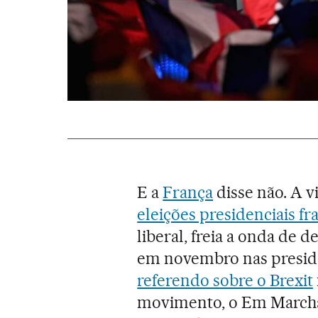
E a
França
disse não. A v
eleições presidenciais fr
liberal, freia a onda de
em novembro nas presid
referendo sobre o Brexit
movimento, o Em Marcha