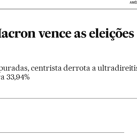
AMÉ
ron vence as eleições 
uradas, centrista derrota a ultradireit
ra 33,94%