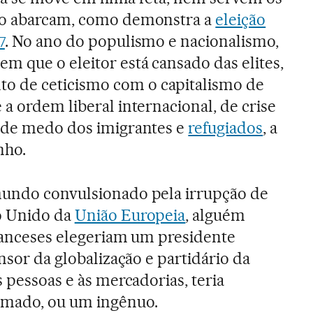
do abarcam, como demonstra a
eleição
7
. No ano do populismo e nacionalismo,
m que o eleitor está cansado das elites,
 de ceticismo com o capitalismo de
 a ordem liberal internacional, de crise
e de medo dos imigrantes e
refugiados
, a
nho.
mundo convulsionado pela irrupção de
o Unido da
União Europeia
, alguém
franceses elegeriam um presidente
ensor da globalização e partidário da
s pessoas e às mercadorias, teria
rmado, ou um ingênuo.