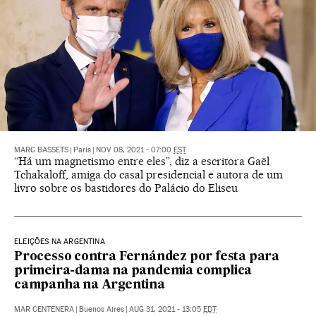
MARC BASSETS
|
Paris
|
NOV 08, 2021 - 07:00
EST
“Há um magnetismo entre eles”, diz a escritora Gaël
Tchakaloff, amiga do casal presidencial e autora de um
livro sobre os bastidores do Palácio do Eliseu
ELEIÇÕES NA ARGENTINA
Processo contra Fernández por festa para
primeira-dama na pandemia complica
campanha na Argentina
MAR CENTENERA
|
Buenos Aires
|
AUG 31, 2021 - 13:05
EDT