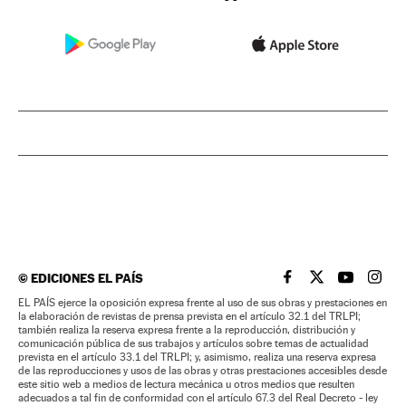
©
EDICIONES EL PAÍS
EL PAÍS BRASIL EN
EL PAÍS BRASI
EL PAÍS B
EL PA
EL PAÍS ejerce la oposición expresa frente al uso de sus obras y prestaciones en
la elaboración de revistas de prensa prevista en el artículo 32.1 del TRLPI;
también realiza la reserva expresa frente a la reproducción, distribución y
comunicación pública de sus trabajos y artículos sobre temas de actualidad
prevista en el artículo 33.1 del TRLPI; y, asimismo, realiza una reserva expresa
de las reproducciones y usos de las obras y otras prestaciones accesibles desde
este sitio web a medios de lectura mecánica u otros medios que resulten
adecuados a tal fin de conformidad con el artículo 67.3 del Real Decreto - ley