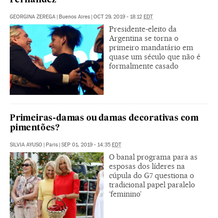
Fernández
GEORGINA ZEREGA
|
Buenos Aires
|
OCT 29, 2019 - 18:12
EDT
Presidente-eleito da
Argentina se torna o
primeiro mandatário em
quase um século que não é
formalmente casado
Primeiras-damas ou damas decorativas com
pimentões?
SILVIA AYUSO
|
Paris
|
SEP 01, 2019 - 14:35
EDT
O banal programa para as
esposas dos líderes na
cúpula do G7 questiona o
tradicional papel paralelo
‘feminino’