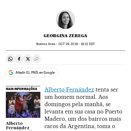
GEORGINA ZEREGA
Buenos Aires -
OCT
29, 2019 - 18:12
EDT
Compartir en Whatsapp
Compartir en Facebook
Compartir en Twitter
Desplegar Redes Sociales
Añadir EL PAÍS en Google
Alberto Fernández
tenta ser
MAIS INFORMAÇÕES
um homem normal. Aos
domingos pela manhã, se
levanta em sua casa no Puerto
Madero, um dos bairros mais
Alberto
caros da Argentina, toma o
Fernández