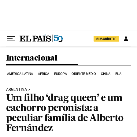
Pular para o conteúdo
SUSCRÍBETE
Internacional
AMÉRICA LATINA
ÁFRICA
EUROPA
ORIENTE MÉDIO
CHINA
EUA
ARGENTINA
Um filho ‘drag queen’ e um
cachorro peronista: a
peculiar família de Alberto
Fernández