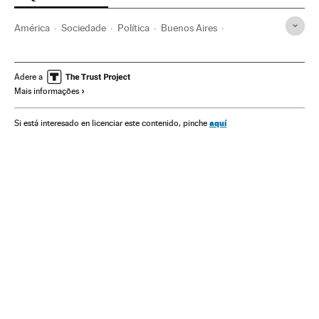
América
Sociedade
Política
Buenos Aires
Alberto Fernández
Primeiras-damas
Zulema Yoma
Gente
Argentina
Família
América do Sul
Adere a
Mais informações
América Latina
Gente
Estilo de vida
aquí
Si está interesado en licenciar este contenido, pinche