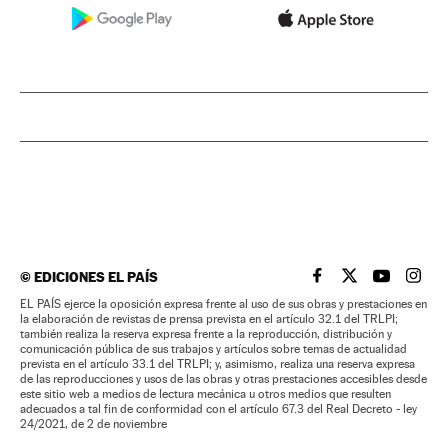
©
EDICIONES EL PAÍS
EL PAÍS BRASIL EN
EL PAÍS BRASI
EL PAÍS B
EL PA
EL PAÍS ejerce la oposición expresa frente al uso de sus obras y prestaciones en
la elaboración de revistas de prensa prevista en el artículo 32.1 del TRLPI;
también realiza la reserva expresa frente a la reproducción, distribución y
comunicación pública de sus trabajos y artículos sobre temas de actualidad
prevista en el artículo 33.1 del TRLPI; y, asimismo, realiza una reserva expresa
de las reproducciones y usos de las obras y otras prestaciones accesibles desde
este sitio web a medios de lectura mecánica u otros medios que resulten
adecuados a tal fin de conformidad con el artículo 67.3 del Real Decreto - ley
24/2021, de 2 de noviembre