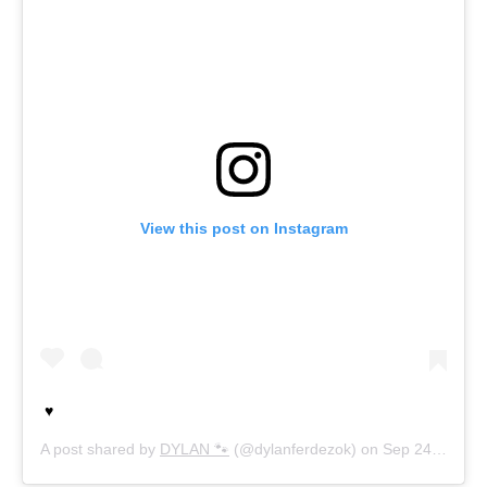
View this post on Instagram
♥️
A post shared by
DYLAN 🐾
(@dylanferdezok) on
Sep 24, 2019 at 1:32pm PDT