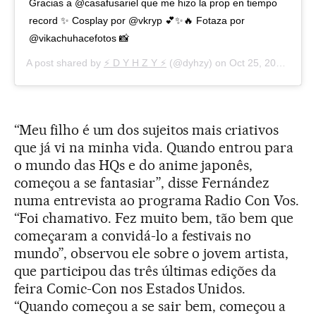
Gracias a @casafusariel que me hizo la prop en tiempo
record ✨ Cosplay por @vkryp 💕✨🔥 Fotaza por
@vikachuhacefotos 📸
A post shared by
⚡ D Y H Z Y ⚡
(@dyhzy) on
Oct 25, 2019 at 5:11pm PDT
“Meu filho é um dos sujeitos mais criativos
que já vi na minha vida. Quando entrou para
o mundo das HQs e do anime japonês,
começou a se fantasiar”, disse Fernández
numa entrevista ao programa Radio Con Vos.
“Foi chamativo. Fez muito bem, tão bem que
começaram a convidá-lo a festivais no
mundo”, observou ele sobre o jovem artista,
que participou das três últimas edições da
feira Comic-Con nos Estados Unidos.
“Quando começou a se sair bem, começou a