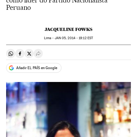
como líder do Partido Nacionalista
Peruano
JACQUELINE FOWKS
Lima -
JAN
05, 2014 - 19:12
EST
Compartir en Whatsapp
Compartir en Facebook
Compartir en Twitter
Desplegar Redes Sociales
Añadir EL PAÍS en Google