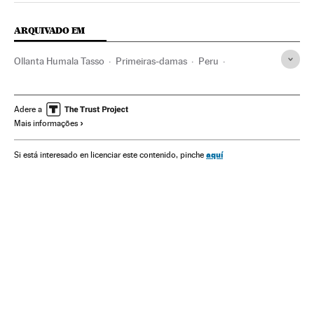
ARQUIVADO EM
Ollanta Humala Tasso
Primeiras-damas
Peru
América do Sul
América Latina
Partidos políticos
América
Política
Adere a
Mais informações
aquí
Si está interesado en licenciar este contenido, pinche