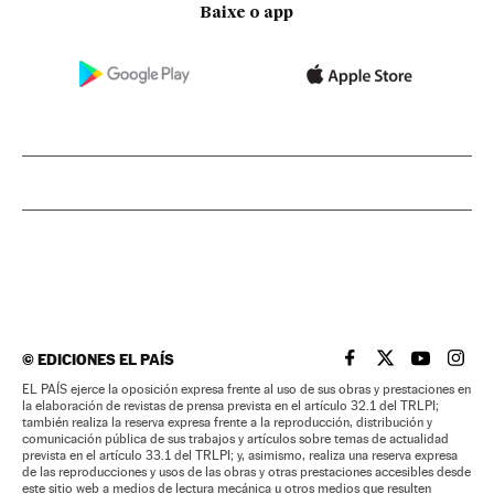
Baixe o app
©
EDICIONES EL PAÍS
EL PAÍS BRASIL EN
EL PAÍS BRASI
EL PAÍS B
EL PA
EL PAÍS ejerce la oposición expresa frente al uso de sus obras y prestaciones en
la elaboración de revistas de prensa prevista en el artículo 32.1 del TRLPI;
también realiza la reserva expresa frente a la reproducción, distribución y
comunicación pública de sus trabajos y artículos sobre temas de actualidad
prevista en el artículo 33.1 del TRLPI; y, asimismo, realiza una reserva expresa
de las reproducciones y usos de las obras y otras prestaciones accesibles desde
este sitio web a medios de lectura mecánica u otros medios que resulten