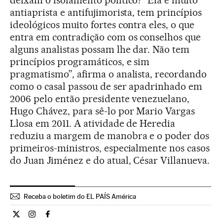
deixam o isolamento político? “Ela é muito
antiaprista e antifujimorista, tem princípios
ideológicos muito fortes contra eles, o que
entra em contradição com os conselhos que
alguns analistas possam lhe dar. Não tem
princípios programáticos, e sim
pragmatismo”, afirma o analista, recordando
como o casal passou de ser apadrinhado em
2006 pelo então presidente venezuelano,
Hugo Chávez, para sê-lo por Mario Vargas
Llosa em 2011. A atividade de Heredia
reduziu a margem de manobra e o poder dos
primeiros-ministros, especialmente nos casos
do Juan Jiménez e do atual, César Villanueva.
Receba o boletim do EL PAÍS América
Internacional El País Brasil en Twitter
Internacional El País Brasil en Instagram
Internacional El País Brasil en Facebook