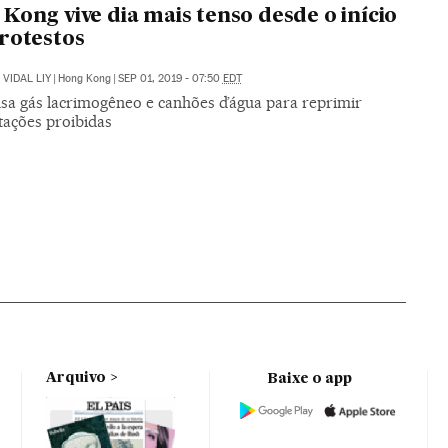
Kong vive dia mais tenso desde o início
rotestos
VIDAL LIY
|
Hong Kong
|
SEP 01, 2019 - 07:50
EDT
usa gás lacrimogêneo e canhões d’água para reprimir
tações proibidas
Arquivo
Baixe o app