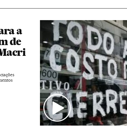
ara a
im de
Macri
ciações
mentos