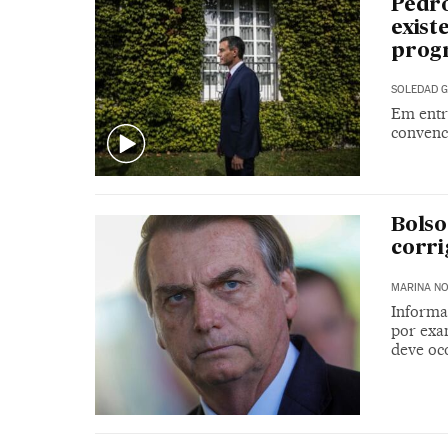
Pedro
exist
prog
SOLEDAD G
Em entr
convenc
Bolso
corri
MARINA N
Informa
por exa
deve oc