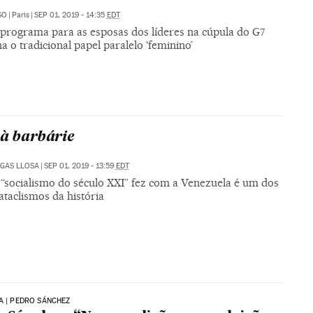
SO
|
Paris
|
SEP 01, 2019 - 14:35
EDT
 programa para as esposas dos líderes na cúpula do G7
a o tradicional papel paralelo ‘feminino’
 à barbárie
GAS LLOSA
|
SEP 01, 2019 - 13:59
EDT
 “socialismo do século XXI” fez com a Venezuela é um dos
ataclismos da história
A | PEDRO SÁNCHEZ