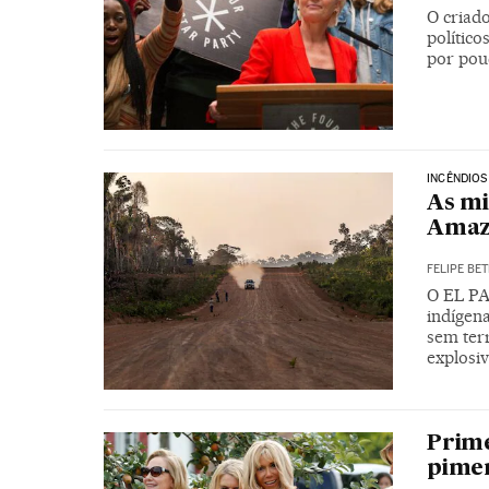
O criado
político
por pou
INCÊNDIOS
As mi
Amaz
FELIPE BET
O EL PA
indígena
sem terr
explosi
Prime
pime