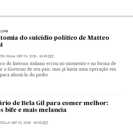
LVINI
tomia do suicídio político de Matteo
i
RDÚ
|
Roma
|
SEP 01, 2019 - 18:49
EDT
tro do Interior italiano errou no momento e na forma de
air o Governo de seu país, mas já havia uma operação em
para afastá-lo do poder
ário de Bela Gil para comer melhor:
 bife e mais melancia
STILLA
|
SEP 01, 2019 - 18:06
EDT