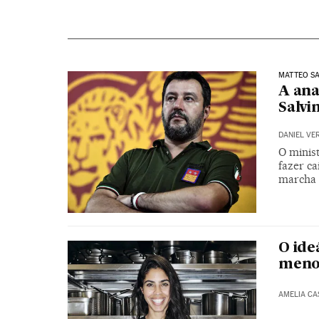
MATTEO SA
A ana
Salvin
DANIEL VE
O minis
fazer c
marcha 
O ide
menos
AMELIA CA