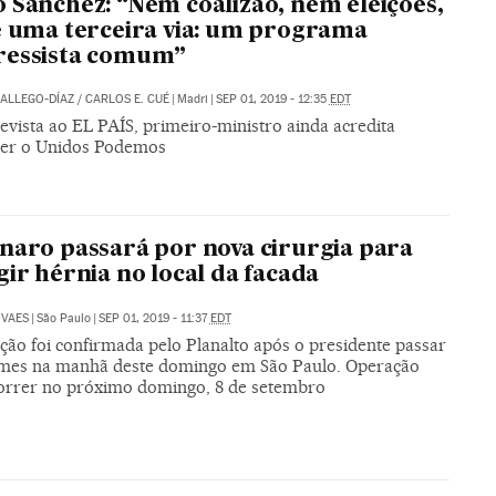
 Sánchez: “Nem coalizão, nem eleições,
e uma terceira via: um programa
ressista comum”
ALLEGO-DÍAZ
/
CARLOS E. CUÉ
|
Madri
|
SEP 01, 2019 - 12:35
EDT
evista ao EL PAÍS, primeiro-ministro ainda acredita
er o Unidos Podemos
naro passará por nova cirurgia para
gir hérnia no local da facada
OVAES
|
São Paulo
|
SEP 01, 2019 - 11:37
EDT
ção foi confirmada pelo Planalto após o presidente passar
mes na manhã deste domingo em São Paulo. Operação
orrer no próximo domingo, 8 de setembro