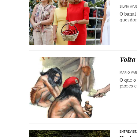
SILVIA AYU
O banal
question
Volta
MARIO VAR
O que o
piores c
ENTREVIST