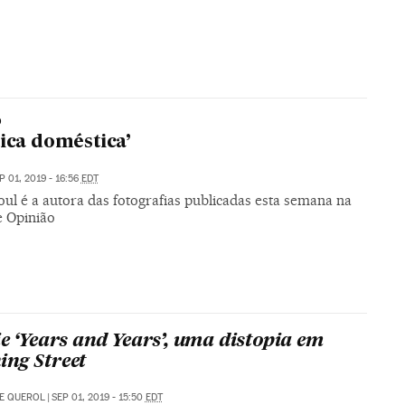
O
tica doméstica’
P 01, 2019 - 16:56
EDT
ul é a autora das fotografias publicadas esta semana na
e Opinião
ie ‘Years and Years’, uma distopia em
ng Street
E QUEROL
|
SEP 01, 2019 - 15:50
EDT