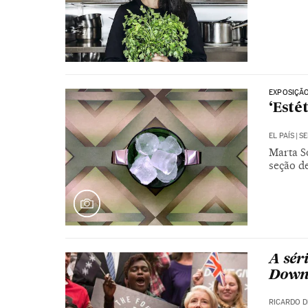
EXPOSIÇÃ
‘Esté
EL PAÍS
|
SE
Marta So
seção d
A sér
Downi
RICARDO D