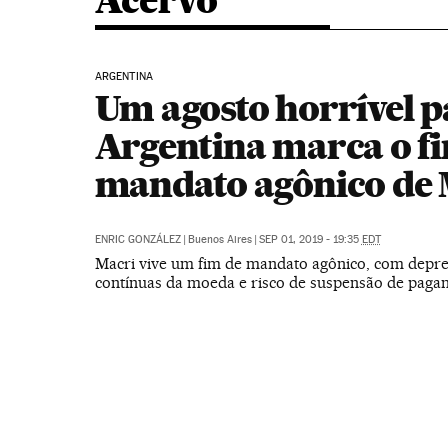
Acervo
ARGENTINA
Um agosto horrível p
Argentina marca o f
mandato agônico de 
ENRIC GONZÁLEZ
|
Buenos Aires
|
SEP 01, 2019 - 19:35
EDT
Macri vive um fim de mandato agônico, com depre
contínuas da moeda e risco de suspensão de paga