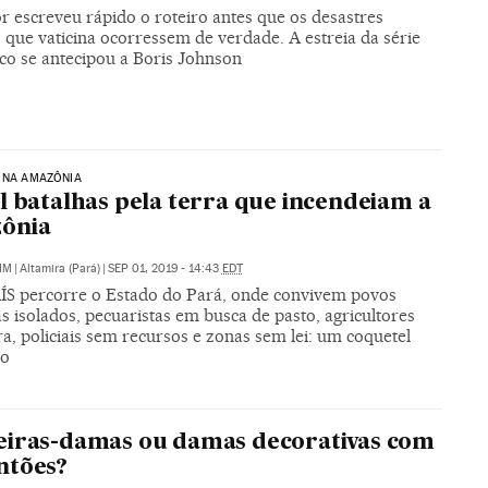
r escreveu rápido o roteiro antes que os desastres
s que vaticina ocorressem de verdade. A estreia da série
co se antecipou a Boris Johnson
 NA AMAZÔNIA
l batalhas pela terra que incendeiam a
ônia
IM
|
Altamira (Pará)
|
SEP 01, 2019 - 14:43
EDT
ÍS percorre o Estado do Pará, onde convivem povos
s isolados, pecuaristas em busca de pasto, agricultores
a, policiais sem recursos e zonas sem lei: um coquetel
vo
iras-damas ou damas decorativas com
ntões?