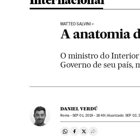
Internacional
MATTEO SALVINI
A anatomia do
O ministro do Interior
Governo de seu país, 
DANIEL VERDÚ
Roma -
SEP
01, 2019 - 18:49
atualizado:
SEP
02, 2
Compartir en Whatsapp
Compartir en Facebook
Compartir en Twitter
Desplegar Redes Soci