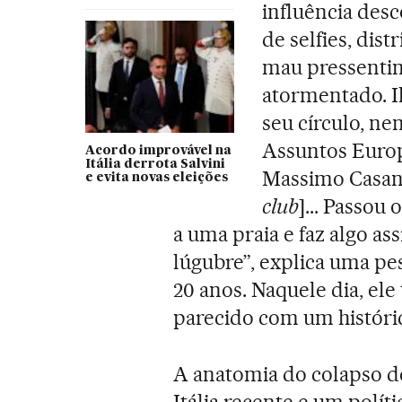
influência des
de selfies, dis
mau pressentim
atormentado. I
seu círculo, n
Assuntos Euro
Acordo improvável na
Itália derrota Salvini
Massimo Casan
e evita novas eleições
club
]... Passou 
a uma praia e faz algo as
lúgubre”, explica uma pe
20 anos. Naquele dia, el
parecido com um histórico
A anatomia do colapso de 
Itália recente e um polít