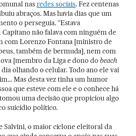
comunal nas
redes sociais
. Fez centenas
tribuiu abraços. Mas havia dias que um
ento o perseguia. “Estava
l Capitano não falava com ninguém de
em com Lorenzo Fontana [ministro de
peus, também de bermuda], nem com
ova [membro da Liga e dono do
beach
o dia olhando o celular. Todo ano ele vai
sim... Mas desta vez tinha um humor
ssoa que esteve com ele e o conhece há
e tomou uma decisão que propiciou algo
 suicídio político.
Salvini, o maior ciclone eleitoral da
ico que ainda conserva o apoio nas ruas,