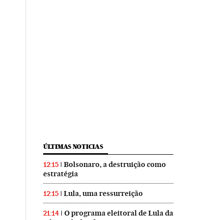
ÚLTIMAS NOTICIAS
Bolsonaro, a destruição como
12:15
estratégia
Lula, uma ressurreição
12:15
O programa eleitoral de Lula da
21:14