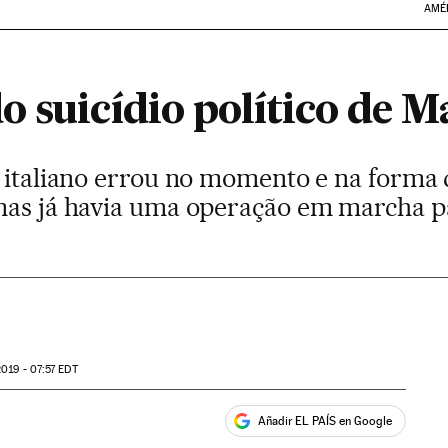
AMÉ
 suicídio político de Ma
 italiano errou no momento e na forma d
mas já havia uma operação em marcha pa
019 - 07:57
EDT
Añadir EL PAÍS en Google
ales