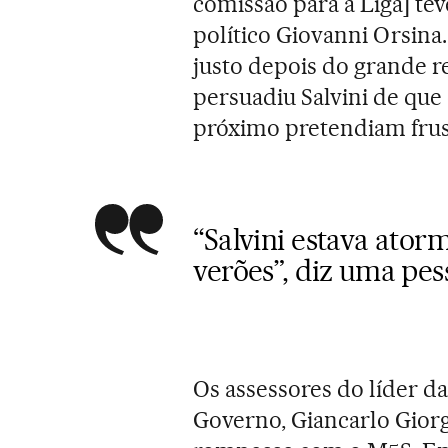
comissão para a Liga] tev
político Giovanni Orsina
justo depois do grande r
persuadiu Salvini de que 
próximo pretendiam frus
“Salvini estava ato
verões”, diz uma pes
Os assessores do líder da
Governo, Giancarlo Giorg