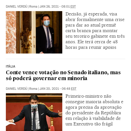
DANIEL VERDÚ
|
Roma
|
JAN 26, 2021 - 08:01
EST
Decisão, já esperada, visa
abrir formalmente uma crise
para dar ao atual premiê
carta branca para montar
seu terceiro gabinete em três
anos. Ele terá cerca de 48
horas para reunir apoios
ITÁLIA
Conte vence votação no Senado italiano, mas
só poderá governar em minoria
DANIEL VERDÚ
|
Roma
|
JAN 20, 2021 - 06:48
EST
Primeiro-ministro não
consegue maioria absoluta e
agora precisa da aprovação
do presidente da República
em relação à viabilidade de
um Executivo tão frágil