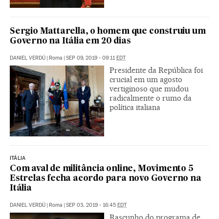
Sergio Mattarella, o homem que construiu um
Governo na Itália em 20 dias
DANIEL VERDÚ
|
Roma
|
SEP 09, 2019 - 09:11
EDT
Presidente da República foi
crucial em um agosto
vertiginoso que mudou
radicalmente o rumo da
política italiana
ITÁLIA
Com aval de militância online, Movimento 5
Estrelas fecha acordo para novo Governo na
Itália
DANIEL VERDÚ
|
Roma
|
SEP 03, 2019 - 16:45
EDT
Rascunho do programa de