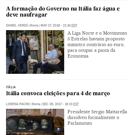
A formação do Governo na Itália faz água e
deve naufragar
DANIEL VERDÚ
|
Roma
|
MAY 27, 2018 - 21:16
EDT
A Liga Norte e o Movimento
5 Estrelas haviam proposto
ministro contrário ao euro,
para ocupar a pasta da
Economia
ITÁLIA
Itália convoca eleições para 4 de março
LORENA PACHO
|
Roma
|
DEC 28, 2017 - 18:13
EST
Presidente Sergio Mattarella
dissolveu formalmente o
Parlamento