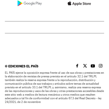
©
EDICIONES EL PAÍS
EL PAÍS BRASIL EN
EL PAÍS BRASI
EL PAÍS B
EL PA
EL PAÍS ejerce la oposición expresa frente al uso de sus obras y prestaciones en
la elaboración de revistas de prensa prevista en el artículo 32.1 del TRLPI;
también realiza la reserva expresa frente a la reproducción, distribución y
comunicación pública de sus trabajos y artículos sobre temas de actualidad
prevista en el artículo 33.1 del TRLPI; y, asimismo, realiza una reserva expresa
de las reproducciones y usos de las obras y otras prestaciones accesibles desde
este sitio web a medios de lectura mecánica u otros medios que resulten
adecuados a tal fin de conformidad con el artículo 67.3 del Real Decreto - ley
24/2021, de 2 de noviembre