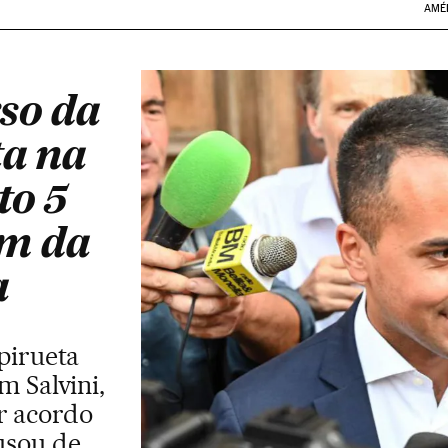
AMÉ
so da
ta na
to 5
ém da
a
pirueta
m Salvini,
r acordo
cusou de