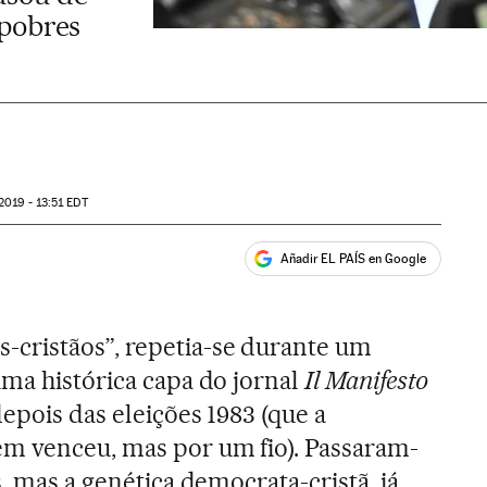
 pobres
2019 - 13:51
EDT
Añadir EL PAÍS en Google
ales
cristãos”, repetia-se durante um
uma histórica capa do jornal
Il Manifesto
epois das eleições 1983 (que a
m venceu, mas por um fio). Passaram-
s, mas a genética democrata-cristã, já