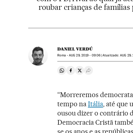
roubar crianças de famílias
DANIEL VERDÚ
Roma -
AUG
29, 2019 - 09:06
atualizado:
AUG
29, 
Compartir en Whatsapp
Compartir en Facebook
Compartir en Twitter
Desplegar Redes Soci
“Morreremos democratas-
tempo na
Itália
, até que 
ousou dizer o contrário d
Democracia Cristã també
se os anos e as república