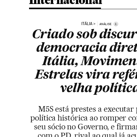
Internacional
ITÁLIA
i
ANÁLISE
Criado sob discur
democracia dire
Itália, Movimen
Estrelas vira ref
velha polític
M5S está prestes a executar 
política histórica ao romper co
seu sócio no Governo, e firma
com o PD, rival ao qual já a