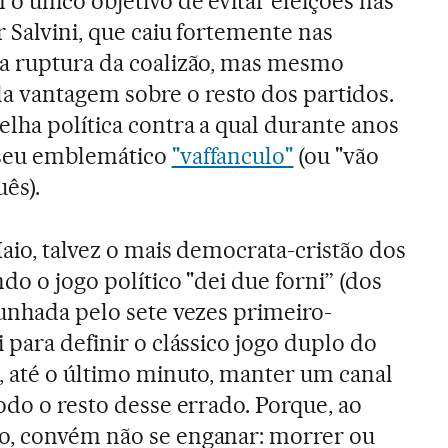
o único objetivo de evitar eleições nas
 Salvini, que caiu fortemente nas
 a ruptura da coalizão, mas mesmo
vantagem sobre o resto dos partidos.
elha política contra a qual durante anos
 seu emblemático
"vaffanculo"
(ou "vão
ês).
aio, talvez o mais democrata-cristão dos
ndo o jogo político "dei due forni” (dos
cunhada pelo sete vezes primeiro-
 para definir o clássico jogo duplo do
, até o último minuto, manter um canal
odo o resto desse errado. Porque, ao
o, convém não se enganar: morrer ou