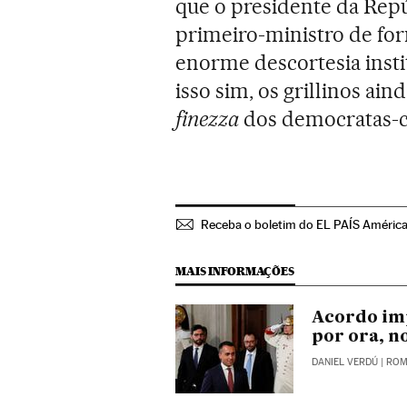
que o presidente da Repú
primeiro-ministro de fo
enorme descortesia insti
isso sim, os grillinos ai
finezza
dos democratas-cr
Receba o boletim do EL PAÍS Améric
MAIS INFORMAÇÕES
Acordo impr
por ora, n
DANIEL VERDÚ
| RO