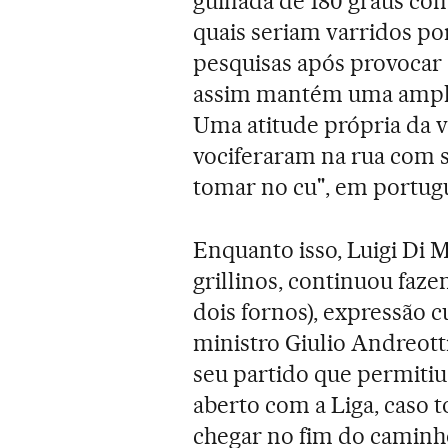
guinada de 180 graus com 
quais seriam varridos por
pesquisas após provocar
assim mantém uma ampla 
Uma atitude própria da v
vociferaram na rua com
tomar no cu", em portugu
Enquanto isso, Luigi Di M
grillinos, continuou faze
dois fornos), expressão 
ministro Giulio Andreotti
seu partido que permitiu
aberto com a Liga, caso t
chegar no fim do caminh