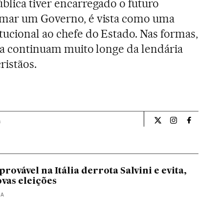
blica tiver encarregado o futuro
rmar um Governo, é vista como uma
tucional ao chefe do Estado. Nas formas,
nda continuam muito longe da lendária
istãos.
a
Internacional El Pa
Internacional
Internac
ovável na Itália derrota Salvini e evita,
ovas eleições
MA