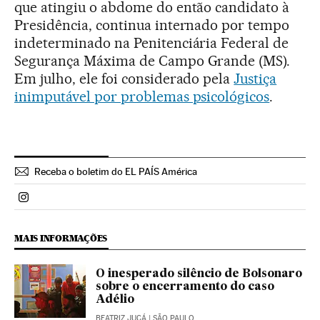
que atingiu o abdome do então candidato à
Presidência, continua internado por tempo
indeterminado na Penitenciária Federal de
Segurança Máxima de Campo Grande (MS).
Em julho, ele foi considerado pela
Justiça
inimputável por problemas psicológicos
.
Receba o boletim do EL PAÍS América
Politica El País Brasil en Instagram
MAIS INFORMAÇÕES
O inesperado silêncio de Bolsonaro
sobre o encerramento do caso
Adélio
BEATRIZ JUCÁ
| SÃO PAULO