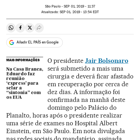
São Paulo -
SEP
01, 2019 - 11:37
atualizado:
SEP
01, 2019 - 13:54
EDT
Compartir en Whatsapp
Compartir en Facebook
Compartir en Twitter
Desplegar Redes Sociales
Añadir EL PAÍS en Google
O presidente
Jair Bolsonaro
MAIS INFORMAÇÕES
será submetido a mais uma
Na Casa Branca,
Eduardo faz
cirurgia e deverá ficar afastado
reunião
em recuperação por cerca de
‘express’ para
selar a
dez dias. A informação foi
“sintonia” com
os EUA
confirmada na manhã deste
domingo pelo Palácio do
Planalto, horas após o presidente realizar
uma série de exames no Hospital Albert
Einstein, em São Paulo. Em nota divulgada
nas redes sociais do mandatário, assinada