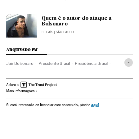
Quem é o autor do ataque a
Bolsonaro
EL PAÍS
| SÃO PAULO
ARQUIVADO EM
Jair Bolsonaro
Presidente Brasil
Presidência Brasil
Governo Brasil
Brasil
Governo
América do Sul
América Latina
Administração Estado
América
Adere a
Mais informações
Política
Administração pública
aquí
Si está interesado en licenciar este contenido, pinche