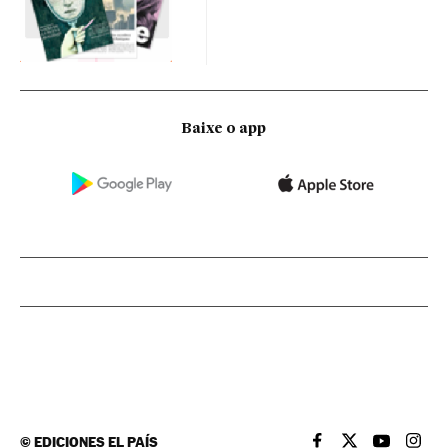
Baixe o app
©
EDICIONES EL PAÍS
EL PAÍS BRASIL EN
EL PAÍS BRASI
EL PAÍS B
EL PA