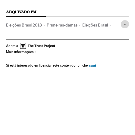
ARQUIVADO EM
Eleições Brasil 2018
Primeiras-damas
Eleições Brasil
Jair Bolsonaro
Brasil
Eleições
América do Sul
América Latina
América
Religião
Adere a
Mais informações
Posse Presidente Brasil
Tomada posse
Presidente Brasil
Presidência Brasil
Atos políticos
aquí
Si está interesado en licenciar este contenido, pinche
Governo Brasil
Governo
Administração Estado
Administração pública
Política
Michelle Bolsonaro
Eleições 2018
Posse Presidente do Brasil 2019