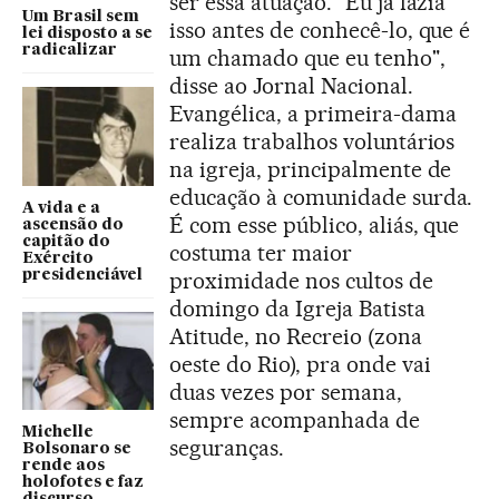
ser essa atuação. “Eu já fazia
Um Brasil sem
isso antes de conhecê-lo, que é
lei disposto a se
radicalizar
um chamado que eu tenho",
disse ao Jornal Nacional.
Evangélica, a primeira-dama
realiza trabalhos voluntários
na igreja, principalmente de
educação à comunidade surda.
A vida e a
É com esse público, aliás, que
ascensão do
capitão do
costuma ter maior
Exército
presidenciável
proximidade nos cultos de
domingo da Igreja Batista
Atitude, no Recreio (zona
oeste do Rio), pra onde vai
duas vezes por semana,
sempre acompanhada de
Michelle
seguranças.
Bolsonaro se
rende aos
holofotes e faz