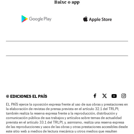
Baixe o app
©
EDICIONES EL PAÍS
EL PAÍS BRASIL EN
EL PAÍS BRASI
EL PAÍS B
EL PA
EL PAÍS ejerce la oposición expresa frente al uso de sus obras y prestaciones en
la elaboración de revistas de prensa prevista en el artículo 32.1 del TRLPI;
también realiza la reserva expresa frente a la reproducción, distribución y
comunicación pública de sus trabajos y artículos sobre temas de actualidad
prevista en el artículo 33.1 del TRLPI; y, asimismo, realiza una reserva expresa
de las reproducciones y usos de las obras y otras prestaciones accesibles desde
este sitio web a medios de lectura mecánica u otros medios que resulten