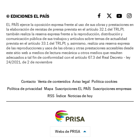
©
EDICIONES EL PAÍS
EL PAÍS BRASIL EN
EL PAÍS BRASI
EL PAÍS B
EL PA
EL PAÍS ejerce la oposición expresa frente al uso de sus obras y prestaciones en
la elaboración de revistas de prensa prevista en el artículo 32.1 del TRLPI;
también realiza la reserva expresa frente a la reproducción, distribución y
comunicación pública de sus trabajos y artículos sobre temas de actualidad
prevista en el artículo 33.1 del TRLPI; y, asimismo, realiza una reserva expresa
de las reproducciones y usos de las obras y otras prestaciones accesibles desde
este sitio web a medios de lectura mecánica u otros medios que resulten
adecuados a tal fin de conformidad con el artículo 67.3 del Real Decreto - ley
24/2021, de 2 de noviembre
Contacto
Venta de contenidos
Aviso legal
Política cookies
Política de privacidad
Mapa
Suscripciones EL PAÍS
Suscripciones empresas
RSS
Índice
Noticias de hoy
Webs de PRISA