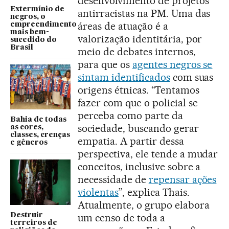
desenvolvimento de projetos
Extermínio de
antirracistas na PM. Uma das
negros, o
áreas de atuação é a
empreendimento
mais bem-
valorização identitária, por
sucedido do
Brasil
meio de debates internos,
para que os
agentes negros se
sintam identificados
com suas
origens étnicas. “Tentamos
fazer com que o policial se
perceba como parte da
Bahia de todas
sociedade, buscando gerar
as cores,
classes, crenças
empatia. A partir dessa
e gêneros
perspectiva, ele tende a mudar
conceitos, inclusive sobre a
necessidade de
repensar ações
violentas
”, explica Thais.
Atualmente, o grupo elabora
Destruir
um censo de toda a
terreiros de