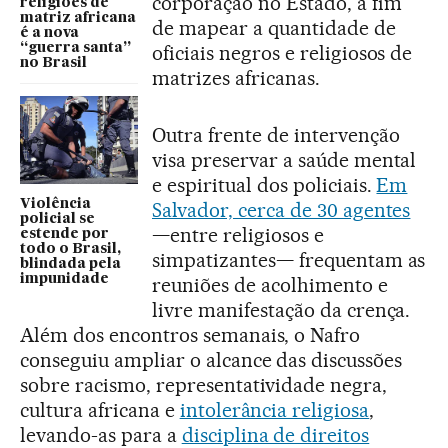
corporação no Estado, a fim
religiões de
matriz africana
de mapear a quantidade de
é a nova
“guerra santa”
oficiais negros e religiosos de
no Brasil
matrizes africanas.
Outra frente de intervenção
visa preservar a saúde mental
e espiritual dos policiais.
Em
Violência
Salvador, cerca de 30 agentes
policial se
—entre religiosos e
estende por
todo o Brasil,
simpatizantes— frequentam as
blindada pela
impunidade
reuniões de acolhimento e
livre manifestação da crença.
Além dos encontros semanais, o Nafro
conseguiu ampliar o alcance das discussões
sobre racismo, representatividade negra,
cultura africana e
intolerância religiosa
,
levando-as para a
disciplina de direitos