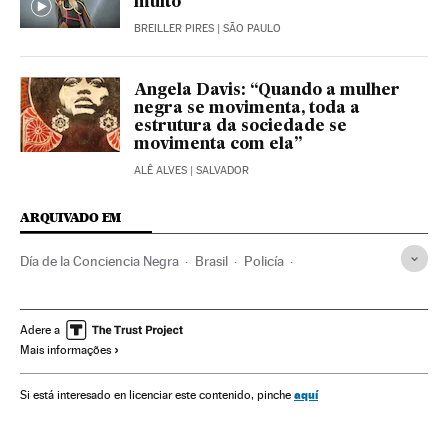
muito”
BREILLER PIRES
| SÃO PAULO
Angela Davis: “Quando a mulher
negra se movimenta, toda a
estrutura da sociedade se
movimenta com ela”
ALÊ ALVES
| SALVADOR
ARQUIVADO EM
Día de la Conciencia Negra
Brasil
Policía
Policía militar
Policía municipal
Violencia policial
Racismo
Población negra
Relaciones humanas
Adere a
Mais informações
Religión
Candomblé
África
Sociedad
Umbanda
Prejuicios
Discriminación religiosa
Discriminación
aquí
Si está interesado en licenciar este contenido, pinche
Mujeres
Mujeres militares
Derechos humanos