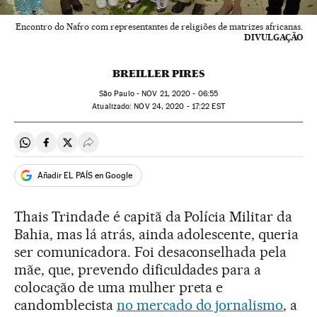
Encontro do Nafro com representantes de religiões de matrizes africanas.
DIVULGAÇÃO
BREILLER PIRES
São Paulo -
NOV
21, 2020 - 06:55
atualizado:
NOV
24, 2020 - 17:22
EST
Compartir en Whatsapp
Compartir en Facebook
Compartir en Twitter
Desplegar Redes Sociales
Añadir EL PAÍS en Google
Thais Trindade é capitã da Polícia Militar da
Bahia, mas lá atrás, ainda adolescente, queria
ser comunicadora. Foi desaconselhada pela
mãe, que, prevendo dificuldades para a
colocação de uma mulher preta e
candomblecista
no mercado do jornalismo
, a