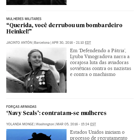
MULHERES MILITARES
“Querida, você derrubou um bombardeiro
Heinkel!”
JACINTO ANTÓN
|
Barcelona
|
APR 30, 2016 - 21:10
EDT
Em ‘Defendendo a Pátria’,
Lyuba Vinogradova narra a
corajosa luta das aviadoras
soviéticas contra os nazistas
e contra o machismo
FORÇAS ARMADAS
‘Navy Seals’: contratam-se mulheres
YOLANDA MONGE
|
Washington
|
MAR 05, 2016 - 15:24
EST
Estados Unidos iniciam o
processo de recrutamento