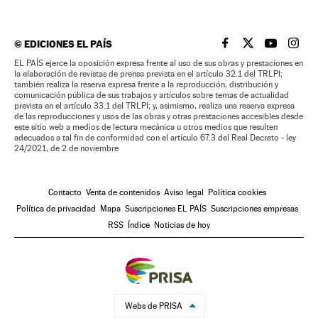
©
EDICIONES EL PAÍS
EL PAÍS BRASIL EN
EL PAÍS BRASI
EL PAÍS B
EL PA
EL PAÍS ejerce la oposición expresa frente al uso de sus obras y prestaciones en
la elaboración de revistas de prensa prevista en el artículo 32.1 del TRLPI;
también realiza la reserva expresa frente a la reproducción, distribución y
comunicación pública de sus trabajos y artículos sobre temas de actualidad
prevista en el artículo 33.1 del TRLPI; y, asimismo, realiza una reserva expresa
de las reproducciones y usos de las obras y otras prestaciones accesibles desde
este sitio web a medios de lectura mecánica u otros medios que resulten
adecuados a tal fin de conformidad con el artículo 67.3 del Real Decreto - ley
24/2021, de 2 de noviembre
Contacto
Venta de contenidos
Aviso legal
Política cookies
Política de privacidad
Mapa
Suscripciones EL PAÍS
Suscripciones empresas
RSS
Índice
Noticias de hoy
Webs de PRISA