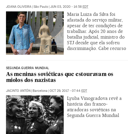
JOANA OLIVEIRA
|
São Paulo
|
JUN 03, 2020 - 14:58
EDT
Maria Luiza da Silva foi
afastada do serviço militar,
apesar de ter condições de
trabalhar. Após 20 anos de
batalha judicial, ministro do
STJ decide que ela sofreu
discriminação. Cabe recurso
SEGUNDA GUERRA MUNDIAL
As meninas soviéticas que estouravam os
miolos dos nazistas
JACINTO ANTÓN
|
Barcelona
|
OCT 29, 2017 - 07:44
EDT
Lyuba Vinogradova revê a
história das franco-
atiradoras soviéticas na
Segunda Guerra Mundial