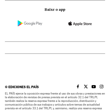
Baixe o app
©
EDICIONES EL PAÍS
EL PAÍS BRASIL EN
EL PAÍS BRASI
EL PAÍS B
EL PA
EL PAÍS ejerce la oposición expresa frente al uso de sus obras y prestaciones en
la elaboración de revistas de prensa prevista en el artículo 32.1 del TRLPI;
también realiza la reserva expresa frente a la reproducción, distribución y
comunicación pública de sus trabajos y artículos sobre temas de actualidad
prevista en el artículo 33.1 del TRLPI; y, asimismo, realiza una reserva expresa