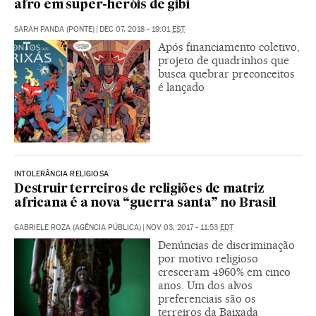
afro em super-heróis de gibi
SARAH PANDA (PONTE)
|
DEC 07, 2018 - 19:01
EST
Após financiamento coletivo,
projeto de quadrinhos que
busca quebrar preconceitos
é lançado
INTOLERÂNCIA RELIGIOSA
Destruir terreiros de religiões de matriz
africana é a nova “guerra santa” no Brasil
GABRIELE ROZA (AGÊNCIA PÚBLICA)
|
NOV 03, 2017 - 11:53
EDT
Denúncias de discriminação
por motivo religioso
cresceram 4960% em cinco
anos. Um dos alvos
preferenciais são os
terreiros da Baixada