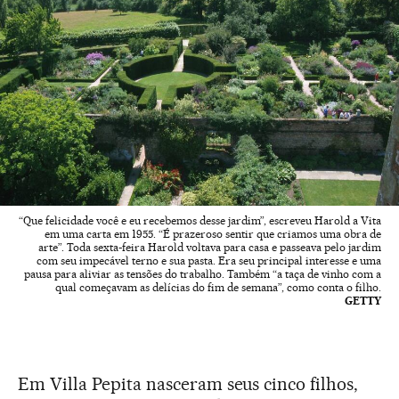
“Que felicidade você e eu recebemos desse jardim”, escreveu Harold a Vita
em uma carta em 1955. “É prazeroso sentir que criamos uma obra de
arte”. Toda sexta-feira Harold voltava para casa e passeava pelo jardim
com seu impecável terno e sua pasta. Era seu principal interesse e uma
pausa para aliviar as tensões do trabalho. Também “a taça de vinho com a
qual começavam as delícias do fim de semana”, como conta o filho.
GETTY
Em Villa Pepita nasceram seus cinco filhos,