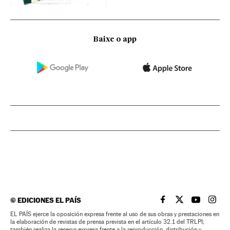
Baixe o app
©
EDICIONES EL PAÍS
EL PAÍS BRASIL EN
EL PAÍS BRASI
EL PAÍS B
EL PA
EL PAÍS ejerce la oposición expresa frente al uso de sus obras y prestaciones en
la elaboración de revistas de prensa prevista en el artículo 32.1 del TRLPI;
también realiza la reserva expresa frente a la reproducción, distribución y