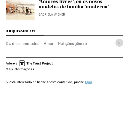
‘Amores livres’, ou os novos
modelos de família ‘moderna’
GABRIELA WIENER
ARQUIVADO EM
Dia dos namorados
Amor
Relações gênero
Relações humanas
Relações sexuais
Parques e jardins
Arte
Meio ambiente
Paisagismo
Jardins botânicos
Adere a
Mais informações
Poesia
aquí
Si está interesado en licenciar este contenido, pinche