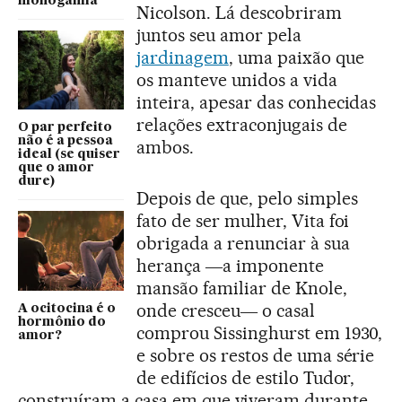
monogamia
Nicolson. Lá descobriram
juntos seu amor pela
jardinagem
, uma paixão que
os manteve unidos a vida
inteira, apesar das conhecidas
relações extraconjugais de
O par perfeito
não é a pessoa
ambos.
ideal (se quiser
que o amor
dure)
Depois de que, pelo simples
fato de ser mulher, Vita foi
obrigada a renunciar à sua
herança ―a imponente
mansão familiar de Knole,
onde cresceu― o casal
A ocitocina é o
hormônio do
comprou Sissinghurst em 1930,
amor?
e sobre os restos de uma série
de edifícios de estilo Tudor,
construíram a casa em que viveram durante