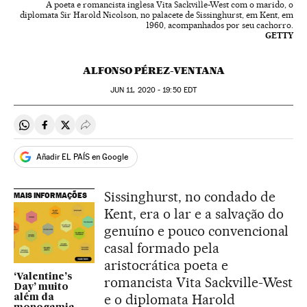
A poeta e romancista inglesa Vita Sackville-West com o marido, o
diplomata Sir Harold Nicolson, no palacete de Sissinghurst, em Kent, em
1960, acompanhados por seu cachorro.
GETTY
ALFONSO PÉREZ-VENTANA
JUN
11, 2020 - 19:50
EDT
Compartir en Whatsapp
Compartir en Facebook
Compartir en Twitter
Desplegar Redes Sociales
Añadir EL PAÍS en Google
Sissinghurst, no condado de
MAIS INFORMAÇÕES
Kent, era o lar e a salvação do
genuíno e pouco convencional
casal formado pela
aristocrática poeta e
‘Valentine’s
romancista Vita Sackville-West
Day’ muito
e o diplomata Harold
além da