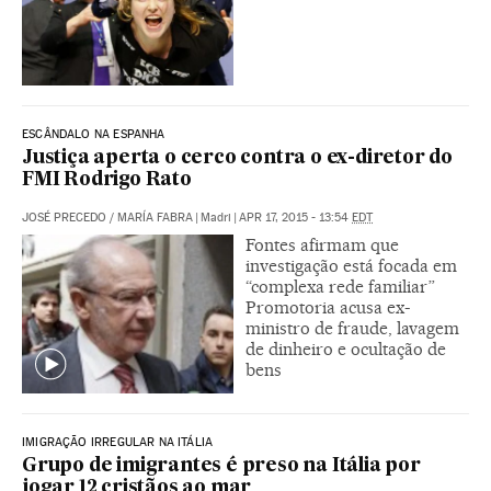
ESCÂNDALO NA ESPANHA
Justiça aperta o cerco contra o ex-diretor do
FMI Rodrigo Rato
JOSÉ PRECEDO
/
MARÍA FABRA
|
Madri
|
APR 17, 2015 - 13:54
EDT
Fontes afirmam que
investigação está focada em
“complexa rede familiar”
Promotoria acusa ex-
ministro de fraude, lavagem
de dinheiro e ocultação de
bens
IMIGRAÇÃO IRREGULAR NA ITÁLIA
Grupo de imigrantes é preso na Itália por
jogar 12 cristãos ao mar