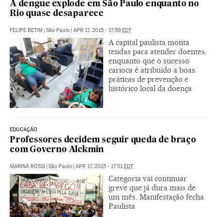
A dengue explode em São Paulo enquanto no
Rio quase desaparece
FELIPE BETIM
|
São Paulo
|
APR 17, 2015 - 17:59
EDT
A capital paulista monta
tendas para atender doentes,
enquanto que o sucesso
carioca é atribuído a boas
práticas de prevenção e
histórico local da doença
EDUCAÇÃO
Professores decidem seguir queda de braço
com Governo Alckmin
MARINA ROSSI
|
São Paulo
|
APR 17, 2015 - 17:51
EDT
Categoria vai continuar
greve que já dura mais de
um mês. Manifestação fecha
Paulista