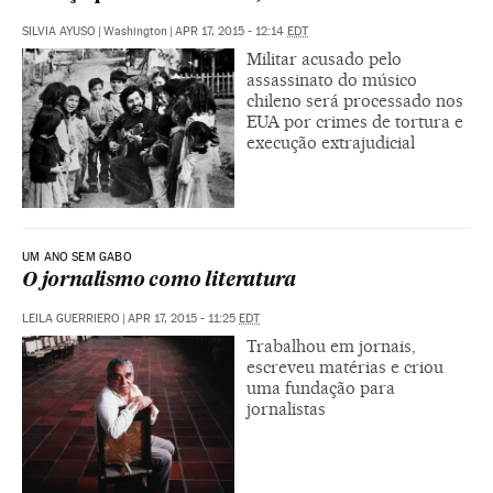
SILVIA AYUSO
|
Washington
|
APR 17, 2015 - 12:14
EDT
Militar acusado pelo
assassinato do músico
chileno será processado nos
EUA por crimes de tortura e
execução extrajudicial
UM ANO SEM GABO
O jornalismo como literatura
LEILA GUERRIERO
|
APR 17, 2015 - 11:25
EDT
Trabalhou em jornais,
escreveu matérias e criou
uma fundação para
jornalistas