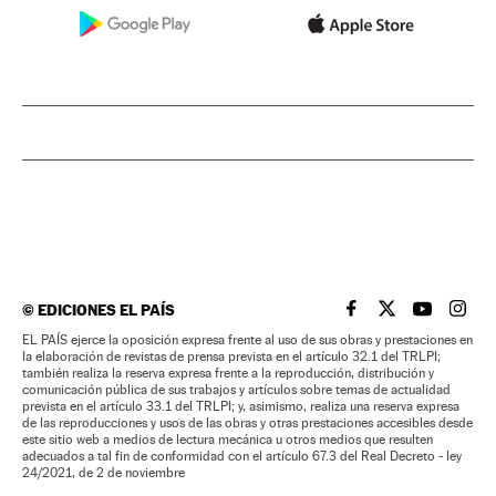
©
EDICIONES EL PAÍS
EL PAÍS BRASIL EN
EL PAÍS BRASI
EL PAÍS B
EL PA
EL PAÍS ejerce la oposición expresa frente al uso de sus obras y prestaciones en
la elaboración de revistas de prensa prevista en el artículo 32.1 del TRLPI;
también realiza la reserva expresa frente a la reproducción, distribución y
comunicación pública de sus trabajos y artículos sobre temas de actualidad
prevista en el artículo 33.1 del TRLPI; y, asimismo, realiza una reserva expresa
de las reproducciones y usos de las obras y otras prestaciones accesibles desde
este sitio web a medios de lectura mecánica u otros medios que resulten
adecuados a tal fin de conformidad con el artículo 67.3 del Real Decreto - ley
24/2021, de 2 de noviembre