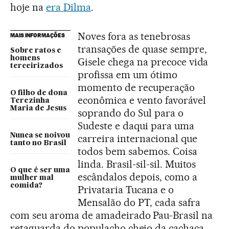
hoje na
era Dilma
.
Noves fora as tenebrosas
MAIS INFORMAÇÕES
transações de quase sempre,
Sobre ratos e
homens
Gisele chega na precoce vida
terceirizados
profissa em um ótimo
momento de recuperação
O filho de dona
econômica e vento favorável
Terezinha
Maria de Jesus
soprando do Sul para o
Sudeste e daqui para uma
Nunca se noivou
carreira internacional que
tanto no Brasil
todos bem sabemos. Coisa
linda. Brasil-sil-sil. Muitos
O que é ser uma
escândalos depois, como a
mulher mal
comida?
Privataria Tucana e o
Mensalão do PT, cada safra
com seu aroma de amadeirado Pau-Brasil na
retaguarda do populacho cheio da cachaça