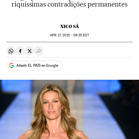
riquíssimas contradições permanentes
XICO SÁ
APR
17, 2015 - 08:35
EDT
Compartir en Whatsapp
Compartir en Facebook
Compartir en Twitter
Desplegar Redes Sociales
Añadir EL PAÍS en Google