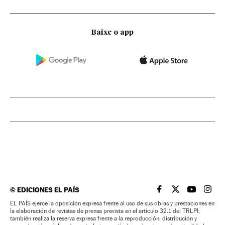
Baixe o app
©
EDICIONES EL PAÍS
EL PAÍS BRASIL EN
EL PAÍS BRASI
EL PAÍS B
EL PA
EL PAÍS ejerce la oposición expresa frente al uso de sus obras y prestaciones en
la elaboración de revistas de prensa prevista en el artículo 32.1 del TRLPI;
también realiza la reserva expresa frente a la reproducción, distribución y