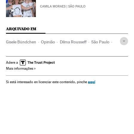
CAMILA MORAES
| SÃO PAULO
ARQUIVADO EM
Gisele Bündchen
Opinião
Dilma Rousseff
São Paulo
Presidente Brasil
Estado São Paulo
Brasil
Presidência Brasil
América do Sul
América Latina
Adere a
Mais informações
Moda
Governo Brasil
Relações trabalhistas
América
Confeção
Governo
Administração Estado
Indústria
aquí
Si está interesado en licenciar este contenido, pinche
Administração pública
Trabalho
Partido dos Trabalhadores
Partidos políticos
Política