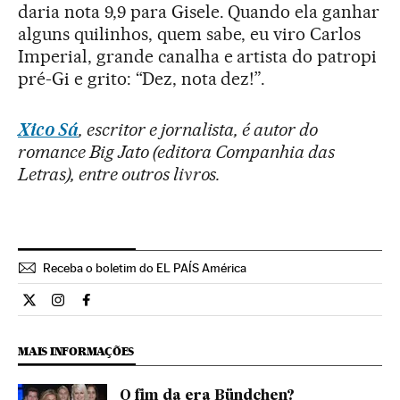
daria nota 9,9 para Gisele. Quando ela ganhar
alguns quilinhos, quem sabe, eu viro Carlos
Imperial, grande canalha e artista do patropi
pré-Gi e grito: “Dez, nota dez!”.
Xico Sá
, escritor e jornalista, é autor do
romance Big Jato (editora Companhia das
Letras), entre outros livros.
Receba o boletim do EL PAÍS América
Opiniao El País Brasil en Twitter
Opiniao El País Brasil en Instagram
Opiniao El País Brasil en Facebook
MAIS INFORMAÇÕES
O fim da era Bündchen?