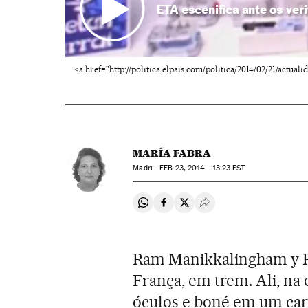
ETA escenifica ante os ver
<a href="http://politica.elpais.com/politica/2014/02/21/act
MARÍA FABRA
Madri -
FEB
23, 2014 - 13:23
EST
Compartir en Whatsapp
Compartir en Facebook
Compartir en Twitter
Desplegar Redes Soci
Ram Manikkalingham y Ro
França, em trem. Ali, n
óculos e boné em um carro