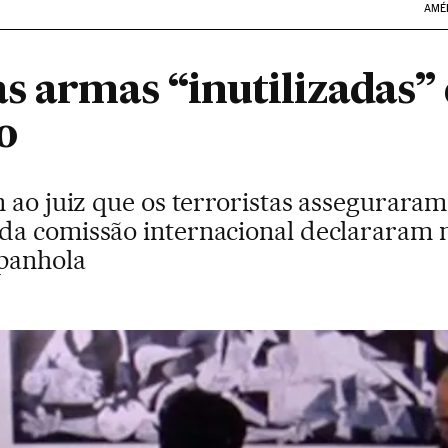
AMÉ
s armas “inutilizadas” 
o
m ao juiz que os terroristas assegurara
da comissão internacional declararam 
spanhola