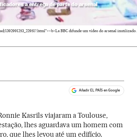
ificadores a entrega de parte do arsenal
ualidad/1392991253_229517.html"><b>La BBC difunde um vídeo do arsenal inutiliza
Añadir EL PAÍS en Google
ales
nnie Kasrils viajaram a Toulouse,
a estação, lhes aguardava um homem com
, que lhes levou até um edifício.