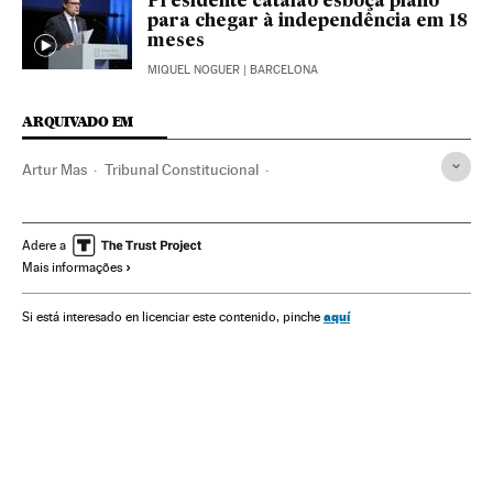
Presidente catalão esboça plano
para chegar à independência em 18
meses
MIQUEL NOGUER
| BARCELONA
ARQUIVADO EM
Artur Mas
Tribunal Constitucional
Consulta independentista Catalunha
Autodeterminação
Generalitat Catalunha
Referendo
Catalunha
Adere a
Mais informações
Tribunais
Espanha
Eleições
Administração autônoma
Conflitos políticos
Poder judicial
Política
aquí
Si está interesado en licenciar este contenido, pinche
Administração pública
Justiça