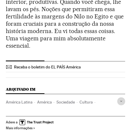
interior, produtivas. Quando você chega, lhe
lavam os pés. Noções que permitiram essa
fertilidade às margens do Nilo no Egito e que
foram cruciais para a construção da nossa
história moderna. Eu vi todas essas coisas.
Uma viagem para mim absolutamente
essencial.
Receba o boletim do EL PAÍS América
ARQUIVADO EM
América Latina
América
Sociedade
Cultura
Fotógrafos
Ecologia
Sebastião Salgado
Exposições
Brasil
Gente
Agenda cultural
América do Sul
Adere a
Mais informações
Ciência
Fotografia
Artes plásticas
Arte