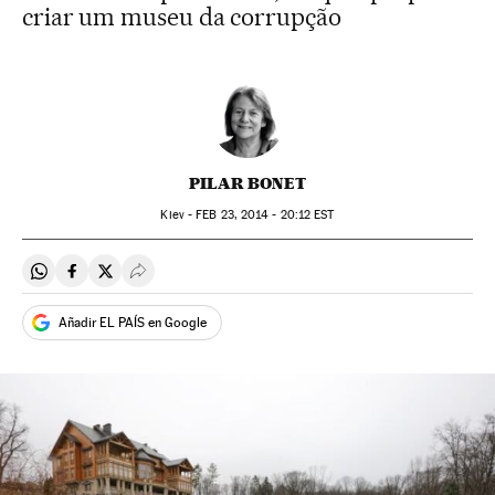
criar um museu da corrupção
PILAR BONET
Kiev -
FEB
23, 2014 - 20:12
EST
Compartir en Whatsapp
Compartir en Facebook
Compartir en Twitter
Desplegar Redes Sociales
Añadir EL PAÍS en Google