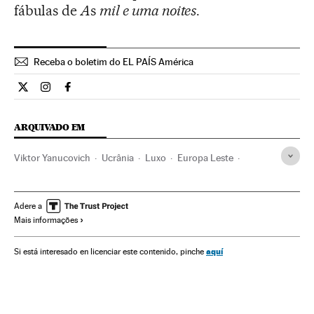
fábulas de
A
s
mil e uma noites
.
Receba o boletim do EL PAÍS América
Internacional El País Brasil en Twitter
Internacional El País Brasil en Instagram
Internacional El País Brasil en Facebook
ARQUIVADO EM
Viktor Yanucovich
Ucrânia
Luxo
Europa Leste
Europa
Estilo vida
Adere a
Mais informações
aquí
Si está interesado en licenciar este contenido, pinche