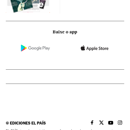
Baixe o app
©
EDICIONES EL PAÍS
EL PAÍS BRASIL EN
EL PAÍS BRASI
EL PAÍS B
EL PA