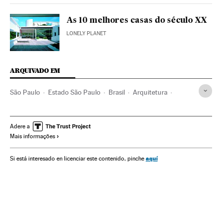
As 10 melhores casas do século XX
LONELY PLANET
ARQUIVADO EM
São Paulo
Estado São Paulo
Brasil
Arquitetura
América do Sul
América Latina
América
Cultura
Arte
Alejandro Aravena
Adere a
Mais informações
aquí
Si está interesado en licenciar este contenido, pinche