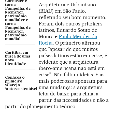
Corbusier e
Arquitetura e Urbanismo
torna
Pampulha, de
(BIAU) em São Paulo,
Niemeyer,
refletindo seu bom momento.
patrimônio
mundialer e
Foram dois outros pritzkers
torna
Pampulha, de
latinos, Eduardo Souto de
Niemeyer,
Moura e
Paulo Mendes da
patrimônio
mundial
Rocha
. O primeiro afirmou
que “apesar de que muitos
Curitiba, em
países latinos estão em crise, é
busca de uma
nova
evidente que a arquitetura
identidade
ibero-americana não está em
crise”. Não faltam ideias. E as
Conheça o
mais poderosas apontam para
primeiro
vilarejo
uma mudança: a arquitetura
‘autossustentável’
feita de baixo para cima, a
partir das necessidades e não a
partir do planejamento teórico.