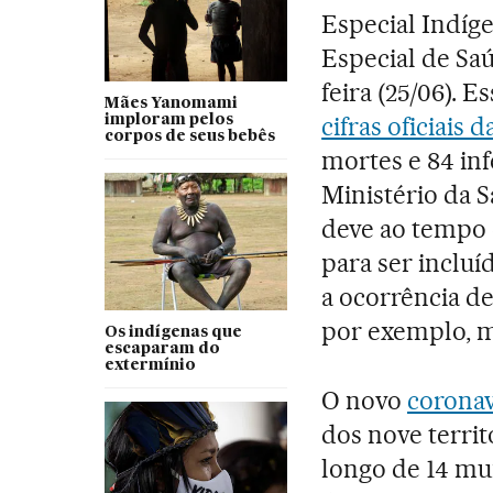
Especial Indíge
Especial de Saú
feira (25/06). 
Mães Yanomami
cifras oficiais 
imploram pelos
corpos de seus bebês
mortes e 84 inf
Ministério da 
deve ao tempo 
para ser incluí
a ocorrência de
por exemplo, m
Os indígenas que
escaparam do
extermínio
O novo
coronav
dos nove territ
longo de 14 mu