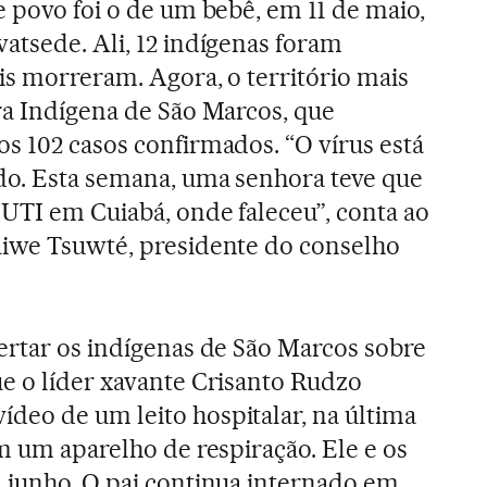
e povo foi o de um bebê, em 11 de maio,
atsede. Ali, 12 indígenas foram
is morreram. Agora, o território mais
ra Indígena de São Marcos, que
s 102 casos confirmados. “O vírus está
do. Esta semana, uma senhora teve que
 UTI em Cuiabá, onde faleceu”, conta ao
aiwe Tsuwté, presidente do conselho
ertar os indígenas de São Marcos sobre
e o líder xavante Crisanto Rudzo
deo de um leito hospitalar, na última
m um aparelho de respiração. Ele e os
 junho. O pai continua internado em