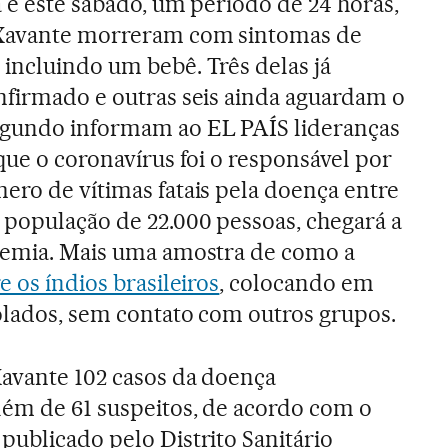
a e este sábado, um período de 24 horas,
 Xavante morreram com sintomas de
incluindo um bebê. Três delas já
nfirmado e outras seis ainda aguardam o
egundo informam ao EL PAÍS lideranças
que o coronavírus foi o responsável por
ero de vítimas fatais pela doença entre
população de 22.000 pessoas, chegará a
ndemia. Mais uma amostra de como a
e os índios brasileiros
, colocando em
solados, sem contato com outros grupos.
Xavante 102 casos da doença
lém de 61 suspeitos, de acordo com o
publicado pelo Distrito Sanitário