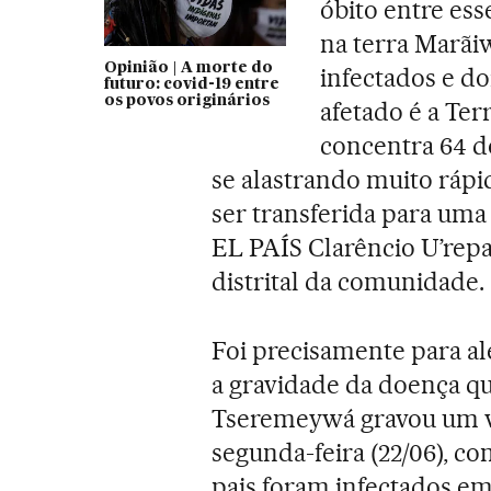
óbito entre ess
na terra Marãiw
Opinião | A morte do
infectados e do
futuro: covid-19 entre
os povos originários
afetado é a Ter
concentra 64 do
se alastrando muito rápi
ser transferida para uma
EL PAÍS Clarêncio U’rep
distrital da comunidade.
Foi precisamente para al
a gravidade da doença qu
Tseremeywá gravou um ví
segunda-feira (22/06), co
pais foram infectados em