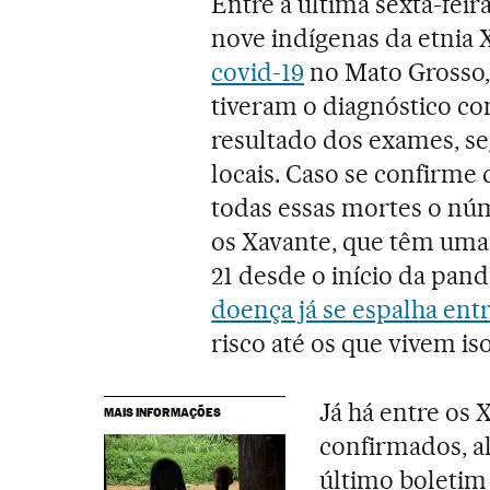
Entre a última sexta-feir
nove indígenas da etnia
covid-19
no Mato Grosso, 
tiveram o diagnóstico co
resultado dos exames, s
locais. Caso se confirme 
todas essas mortes o núm
os Xavante, que têm uma 
21 desde o início da pa
doença já se espalha entr
risco até os que vivem i
Já há entre os 
MAIS INFORMAÇÕES
confirmados, a
último boletim 